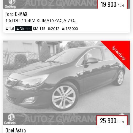
19 900
PLN
Ford C-MAX
1.6TDCi 115KM KLIMATYZACJA 7 OSÓB ALU OPŁATY GWARANCJA GRAND S&S
1.6
Diesel
KM 115
2012
183000
Sprzedany
25 900
PLN
Opel Astra