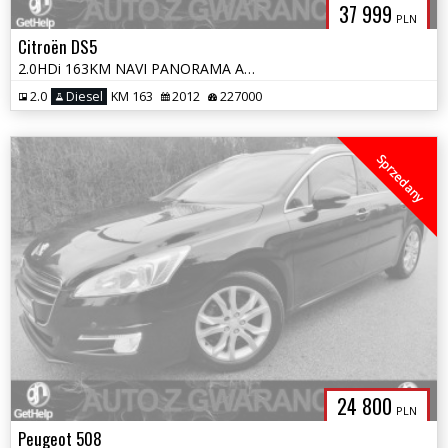
37 999
PLN
Citroën DS5
2.0HDi 163KM NAVI PANORAMA ALU HUD SKÓRA ALCANTARA LED OPŁATY GWARANC
2.0
Diesel
KM 163
2012
227000
Sprzedany
24 800
PLN
Peugeot 508