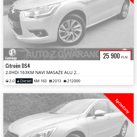
25 900
PLN
Citroën DS4
2.0HDi 163KM NAVI MASAŻE ALU 2xPDC SKÓRY BLIS SAM PARKUJE OPŁATY GWAR
2.0
Diesel
KM 163
2013
212000
Sprzedany