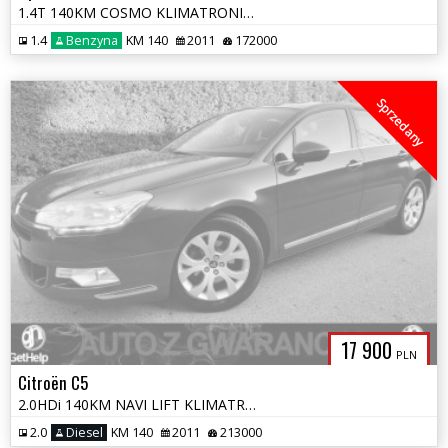
1.4T 140KM COSMO KLIMATRONIC ALU 2xPDC GRZ.FOTELE GRZ.KIEROWNICA OPŁA
1.4
Benzyna
KM 140
2011
172000
Sprzedany
17 900
PLN
Citroën C5
2.0HDi 140KM NAVI LIFT KLIMATRONIK 2xPDC CHROM LEDY ALU OPŁATY GWARAN
2.0
Diesel
KM 140
2011
213000