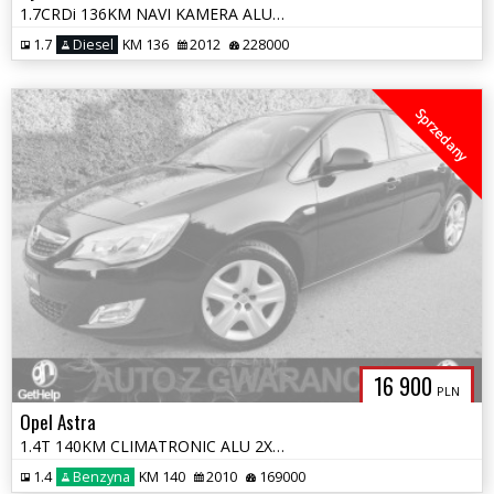
1.7CRDi 136KM NAVI KAMERA ALU 2xPDC GRZANE FOTELE OPŁATY GWARANCJA
1.7
Diesel
KM 136
2012
228000
Sprzedany
16 900
PLN
Opel Astra
1.4T 140KM CLIMATRONIC ALU 2XPDC GRZANE FOTELE OPŁATY GWARANCJA
1.4
Benzyna
KM 140
2010
169000