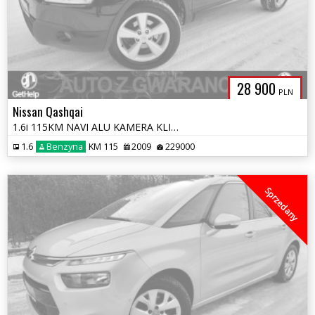
28 900
PLN
Nissan Qashqai
1.6i 115KM NAVI ALU KAMERA KLIMATRONIK OPŁATY GWARANCJA
1.6
Benzyna
KM 115
2009
229000
Sprzedany