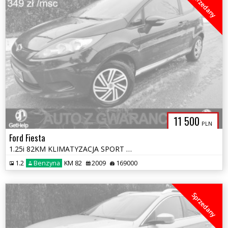
Sprzedany
11 500
PLN
Ford Fiesta
1.25i 82KM KLIMATYZACJA SPORT 100% BEZWYPADKOWA OPŁACONA GWARANCJA
1.2
Benzyna
KM 82
2009
169000
Sprzedany