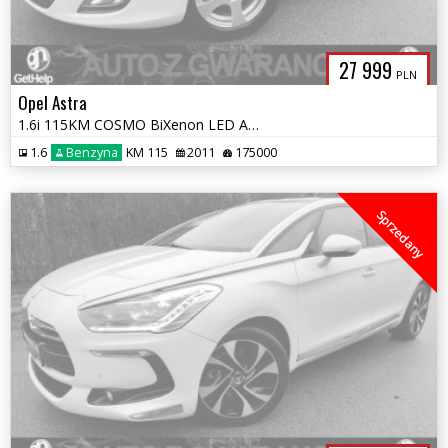
27 999
PLN
Opel Astra
1.6i 115KM COSMO BiXenon LED ALU KLIMATRONIC 2xPDC SKÓRY OPŁATY GWARA
1.6
Benzyna
KM 115
2011
175000
Sprzedany