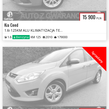
15 900
PLN
Kia Ceed
1.6i 125KM ALU KLIMATYZACJA TEMPOMAT BEZWYPADKOWA OPŁATY GWARANCJA
1.6
Benzyna
KM 125
2010
179000
Sprzedany