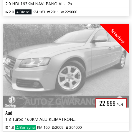
2.0 HDi 163KM NAVI PANO ALU 2xPDC SKÓRY KLIMATRONIC AUTOMAT OPŁATY GW
2.0
Diesel
KM 163
2011
229000
Sprzedany
22 999
PLN
Audi
1.8 Turbo 160KM ALU KLIMATRONIC PDC GRZANE FOTELE NAVI OPŁATY GWARANC
1.8
Benzyna
KM 160
2009
204000