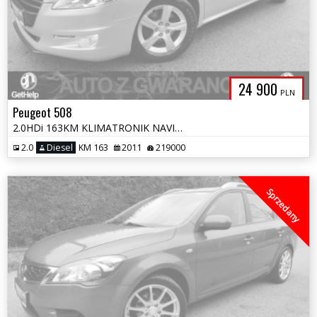
24 900
PLN
Peugeot 508
2.0HDi 163KM KLIMATRONIK NAVI ALU 2xPDC CHROM SEDAN OPŁATY GWARANCJA
2.0
Diesel
KM 163
2011
219000
Sprzedany