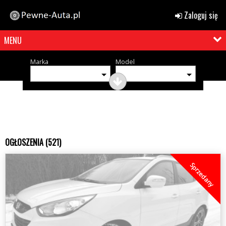
Zaloguj się
MENU
Marka
Model
OGŁOSZENIA (521)
Sprzedany