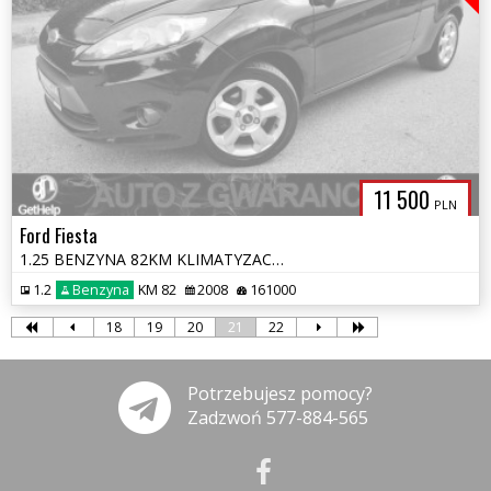
11 500
PLN
Ford Fiesta
1.25 BENZYNA 82KM KLIMATYZACJA ALUFELGA BEZWYPADKOWA OPŁATY GWARANCJA
1.2
Benzyna
KM 82
2008
161000
18
19
20
21
22
Potrzebujesz pomocy?
Zadzwoń 577-884-565