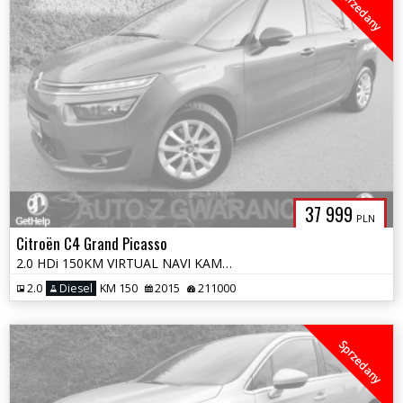
Sprzedany
37 999
PLN
Citroën C4 Grand Picasso
2.0 HDi 150KM VIRTUAL NAVI KAMERA 360 SKÓRY BLIS PDC MASAŻE EXCLUSIVE
2.0
Diesel
KM 150
2015
211000
Sprzedany