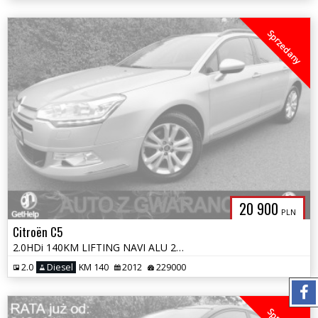
Sprzedany
20 900
PLN
Citroën C5
2.0HDi 140KM LIFTING NAVI ALU 2xPDC KLIMATRONIC LEDY OPŁATY GWARANCJA
2.0
Diesel
KM 140
2012
229000