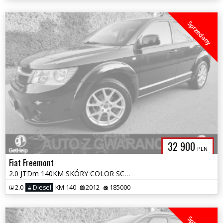
Sprzedany
32 900
PLN
Fiat Freemont
2.0 JTDm 140KM SKÓRY COLOR SCREEN ALU KLIMATRONIC GRZANE FOTELE OPŁAT
2.0
Diesel
KM 140
2012
185000