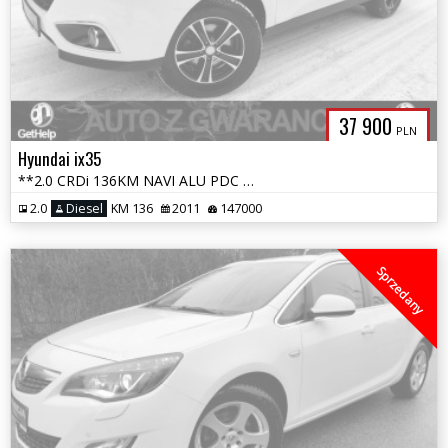
37 900
PLN
Hyundai ix35
**2.0 CRDi 136KM NAVI ALU PDC SKÓRY 4xGRZNE FOTELE OPŁATY GWARANCJA**
2.0
Diesel
KM 136
2011
147000
Sprzedany