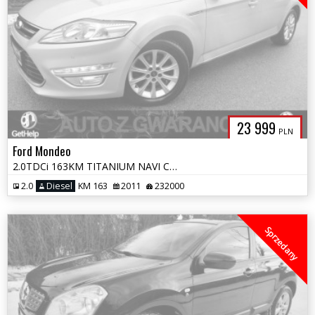
23 999
PLN
Ford Mondeo
2.0TDCi 163KM TITANIUM NAVI CONVERS LED GRZANE FOTELE OPŁATY GWARANCJ
2.0
Diesel
KM 163
2011
232000
Sprzedany