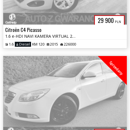
29 900
PLN
Citroën C4 Picasso
1.6 e-HDI NAVI KAMERA VIRTUAL 2xPDC BLIS ParkPILOT LED OPŁATY GWARANC
1.6
Diesel
KM 120
2015
226000
Sprzedany