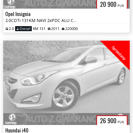
20 900
PLN
Opel Insignia
2.0CDTi 131KM NAVI 2xPDC ALU CLIMATRONIC GRZANE FOTELE OPŁATY GWARANC
2.0
Diesel
KM 131
2011
220000
Sprzedany
26 900
PLN
Hyundai i40