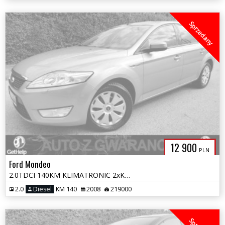
Sprzedany
12 900
PLN
Ford Mondeo
2.0TDCI 140KM KLIMATRONIC 2xKOŁA GRZANE FOTELE OPŁATY GWARANCJA z DE
2.0
Diesel
KM 140
2008
219000