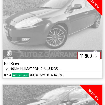
Sprzedany
11 900
PLN
Fiat Bravo
1.4i 90KM KLIMATRONIC ALU DOŚWIETLANIE CHROM OPŁATY GWARANCJA Z NIEMI
1.4
Benzyna
KM 90
2008
165000
Sprzedany