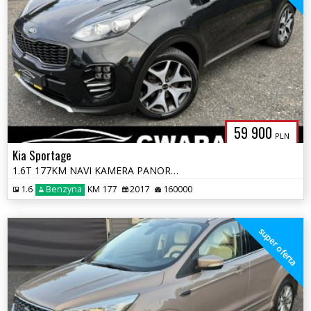
59 900
PLN
Kia Sportage
1.6T 177KM NAVI KAMERA PANORAMA SKÓRY 2xPDC Grz.Fotele+Kierownica LED
1.6
Benzyna
KM 177
2017
160000
super oferta