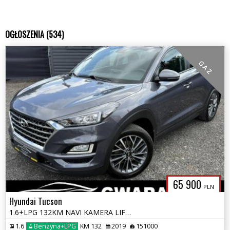
OGŁOSZENIA (534)
G A Z
65 900
PLN
Hyundai Tucson
1.6+LPG 132KM NAVI KAMERA LIFT LED ALU PDC Grz.FOTELE ParkAssist OPŁAT
1.6
Benzyna+LPG
KM 132
2019
151000