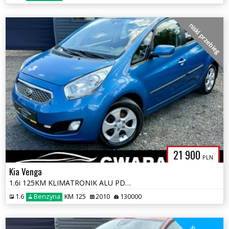
niski przebieg
21 900
PLN
Kia Venga
1.6i 125KM KLIMATRONIK ALU PDC Grz.Fotele 2xKoła Nowe Sprzęgło Opłaty*
1.6
Benzyna
KM 125
2010
130000