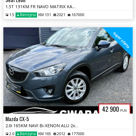
1.5T 131KM FR NAVO MATRIX KAMERA VIRTUAL SKÓRY ALU 2xPDC KeyFree Opłat
1.5
Benzyna
KM 131
2021
167000
super oferta
42 900
PLN
Mazda CX-5
2.0i 165KM NAVI Bi-XENON ALU 2xPDC Grz.Fotele LineAssist KeyFree Opłat
2.0
Benzyna
KM 165
2012
177000