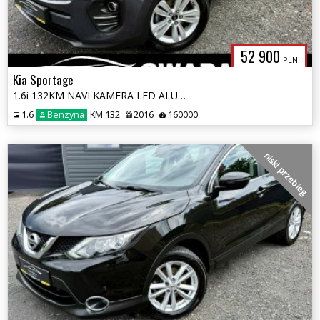
52 900
PLN
Kia Sportage
1.6i 132KM NAVI KAMERA LED ALU 4xGrz.FOTELE KLIMATRONIK 2xPDC OPŁATY
1.6
Benzyna
KM 132
2016
160000
niski przebieg