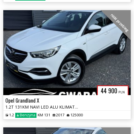
niski przebieg
44 900
PLN
Opel Grandland X
1.2T 131KM NAVI LED ALU KLIMATRONIK Grz.FOTELE RADAR 2xPDC SERWIS ASO
1.2
Benzyna
KM 131
2017
125000