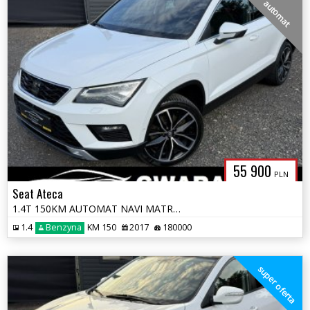
automat
55 900
PLN
Seat Ateca
1.4T 150KM AUTOMAT NAVI MATRIX ALCANTARA KAMERY 360 Grz.FOTELE LED ALU
1.4
Benzyna
KM 150
2017
180000
super oferta