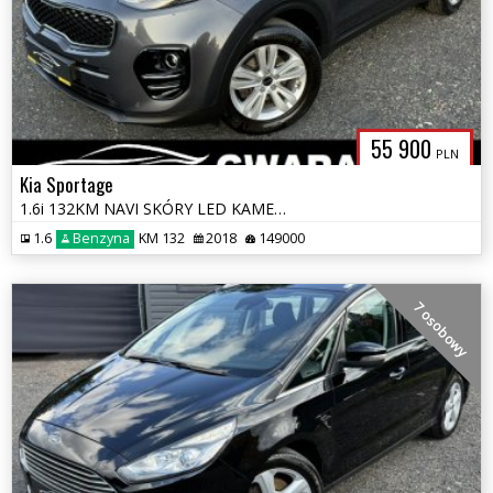
55 900
PLN
Kia Sportage
1.6i 132KM NAVI SKÓRY LED KAMERA EL.FOTELE 4xGrz.Fotele ALU 2xPDC BLIS
1.6
Benzyna
KM 132
2018
149000
7 osobowy