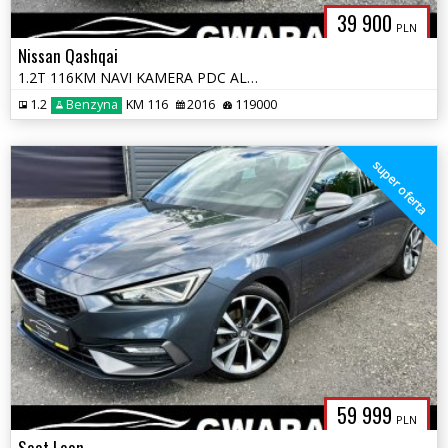
39 900
PLN
Nissan Qashqai
1.2T 116KM NAVI KAMERA PDC ALU Grz.FOTELE LED KLIMATRONIK 2xKOŁA OPŁAT
1.2
Benzyna
KM 116
2016
119000
super oferta
59 999
PLN
Seat Leon