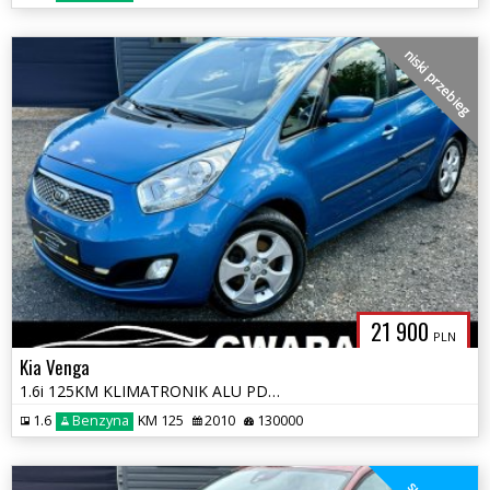
niski przebieg
21 900
PLN
Kia Venga
1.6i 125KM KLIMATRONIK ALU PDC Grz.Fotele 2xKoła Nowe Sprzęgło Opłaty*
1.6
Benzyna
KM 125
2010
130000