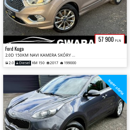
57 900
PLN
Ford Kuga
2.0D 150KM NAVI KAMERA SKÓRY PANORAMA EL.FOTELE EL.KLAPA XENON LED ALU
2.0
Diesel
KM 150
2017
199000
super oferta