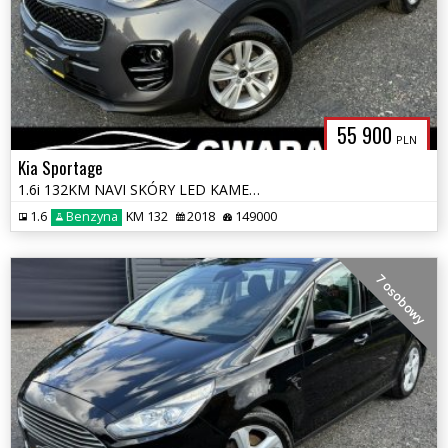
55 900
PLN
Kia Sportage
1.6i 132KM NAVI SKÓRY LED KAMERA EL.FOTELE 4xGrz.Fotele ALU 2xPDC BLIS
1.6
Benzyna
KM 132
2018
149000
7 osobowy