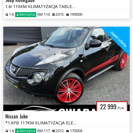
1.6i 110KM KLIMATYZACJA TABLET PDC SALON POLSKA ZAREJESTROWANY 2xKOŁA
1.6
Benzyna
KM 110
2015
199000
super oferta
22 999
PLN
Nissan Juke
*1.6PB 117KM KLIMATYZACJA ELEKTRYKA ALU 19'' SPORT OPŁATY GWARANCJA*
1.6
Benzyna
KM 117
2012
170000