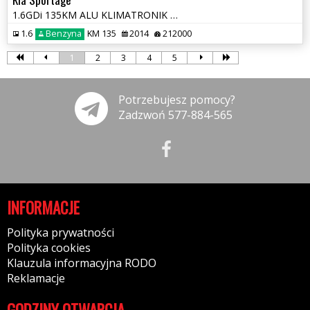
1.6GDi 135KM ALU KLIMATRONIK TEMPOMAT ELEKTRKA OPŁATY GWARANCJA
1.6
Benzyna
KM 135
2014
212000
1
2
3
4
5
Potrzebujesz pomocy?
Zadzwoń 577-884-565
INFORMACJE
Polityka prywatności
Polityka cookies
Klauzula informacyjna RODO
Reklamacje
GODZINY OTWARCIA