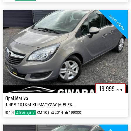
super oferta
19 999
PLN
Opel Meriva
1.4PB 101KM KLIMATYZACJA ELEKTRYKA ALU 2xKOLA HAK OPŁATY GWARANCJA
1.4
Benzyna
KM 101
2014
199000