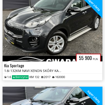
super oferta
55 900
PLN
Kia Sportage
1.6i 132KM NAVI XENON SKÓRY KAMERA JBL Grz.+WENTYLOWANE FOTELE BLIS AL
1.6
Benzyna
KM 132
2017
163000
super oferta