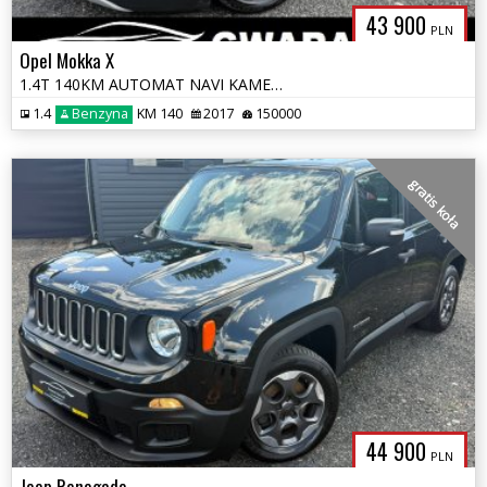
43 900
PLN
Opel Mokka X
1.4T 140KM AUTOMAT NAVI KAMERA KLIMATRONIK LED ALU Grz.Fotele+Kierowni
1.4
Benzyna
KM 140
2017
150000
gratis koła
44 900
PLN
Jeep Renegade