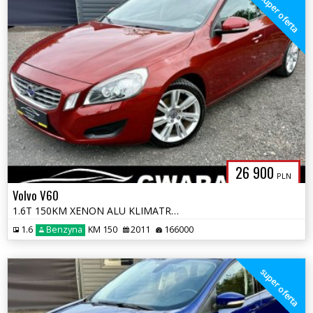
super oferta
26 900
PLN
Volvo V60
1.6T 150KM XENON ALU KLIMATRONIK PDC Grz.FOTELE LED RADAR OPŁATY GWARA
1.6
Benzyna
KM 150
2011
166000
super oferta