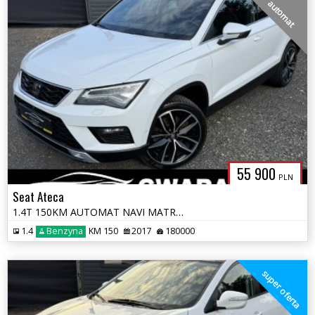
automat
55 900
PLN
Seat Ateca
1.4T 150KM AUTOMAT NAVI MATRIX ALCANTARA KAMERY 360 Grz.FOTELE LED ALU
1.4
Benzyna
KM 150
2017
180000
super oferta