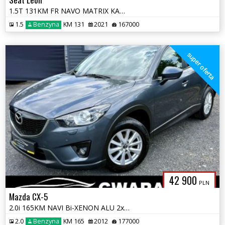
1.5T 131KM FR NAVO MATRIX KAMERA VIRTUAL SKÓRY ALU 2xPDC KeyFree Opłat
1.5
Benzyna
KM 131
2021
167000
super oferta
42 900
PLN
Mazda CX-5
2.0i 165KM NAVI Bi-XENON ALU 2xPDC Grz.Fotele LineAssist KeyFree Opłat
2.0
Benzyna
KM 165
2012
177000