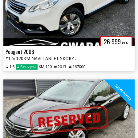
26 999
PLN
Peugeot 2008
*1.6i 120KM NAVI TABLET SKÓRY KLIMATRONIK LED ALU PDC TEMPOMAT OPŁATY*
1.6
Benzyna
KM 120
2013
167000
super oferta