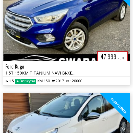
47 999
PLN
Ford Kuga
1.5T 150KM TITANIUM NAVI Bi-XENON LED 2xPDC Grz.Fotele+Kierownica OPŁA
1.5
Benzyna
KM 150
2017
120000
super oferta