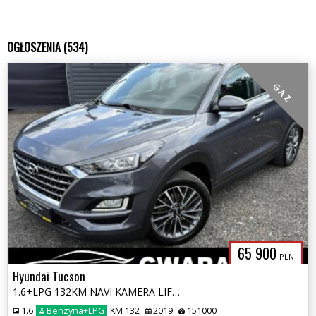
OGŁOSZENIA (534)
G A Z
65 900
PLN
Hyundai Tucson
1.6+LPG 132KM NAVI KAMERA LIFT LED ALU PDC Grz.FOTELE ParkAssist OPŁAT
1.6
Benzyna+LPG
KM 132
2019
151000