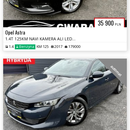
35 900
PLN
Opel Astra
1.4T 125KM NAVI KAMERA ALI LED 2xPDC KLIMATRONIK Grz.FOTELE+KIEROWNICA
1.4
Benzyna
KM 125
2017
179000
automat