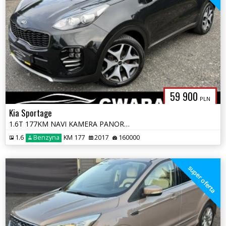
59 900
PLN
Kia Sportage
1.6T 177KM NAVI KAMERA PANORAMA SKÓRY 2xPDC Grz.Fotele+Kierownica LED
1.6
Benzyna
KM 177
2017
160000
super oferta