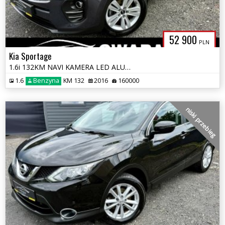
52 900
PLN
Kia Sportage
1.6i 132KM NAVI KAMERA LED ALU 4xGrz.FOTELE KLIMATRONIK 2xPDC OPŁATY
1.6
Benzyna
KM 132
2016
160000
niski przebieg