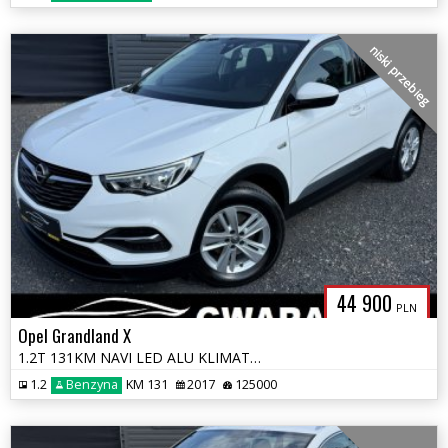
niski przebieg
44 900
PLN
Opel Grandland X
1.2T 131KM NAVI LED ALU KLIMATRONIK Grz.FOTELE RADAR 2xPDC SERWIS ASO
1.2
Benzyna
KM 131
2017
125000