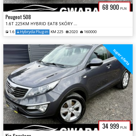
68 900
PLN
Peugeot 508
1.6T 225KM HYBRID EAT8 SKÓRY ALU KLIMATRONIC KAMERY 360 NAVI BLIS KEYF
1.6
Hybryda Plug-in
KM 225
2020
160000
super oferta
34 999
PLN
Kia Sportage