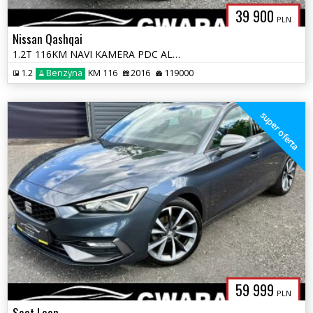
39 900
PLN
Nissan Qashqai
1.2T 116KM NAVI KAMERA PDC ALU Grz.FOTELE LED KLIMATRONIK 2xKOŁA OPŁAT
1.2
Benzyna
KM 116
2016
119000
super oferta
59 999
PLN
Seat Leon