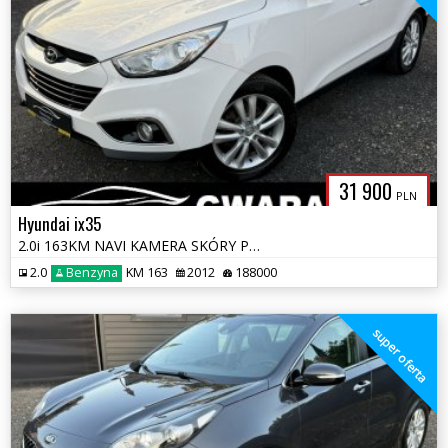
31 900
PLN
Hyundai ix35
2.0i 163KM NAVI KAMERA SKÓRY PANORAMA 4xGRZ.Fotele ALU PDC OPŁATY GWAR
2.0
Benzyna
KM 163
2012
188000
super oferta