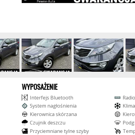
WYPOSAŻENIE
I
n
t
e
r
f
e
j
s
B
l
u
e
t
o
o
t
h
R
a
d
i
S
y
s
t
e
m
n
a
g
ł
o
ś
n
i
e
n
i
a
K
l
i
m
a
K
i
e
r
o
w
n
i
c
a
s
k
ó
r
z
a
n
a
K
i
e
r
o
C
z
u
j
n
i
k
d
e
s
z
c
z
u
P
o
d
g
P
r
z
y
c
i
e
m
n
i
a
n
e
t
y
l
n
e
s
z
y
b
y
T
e
m