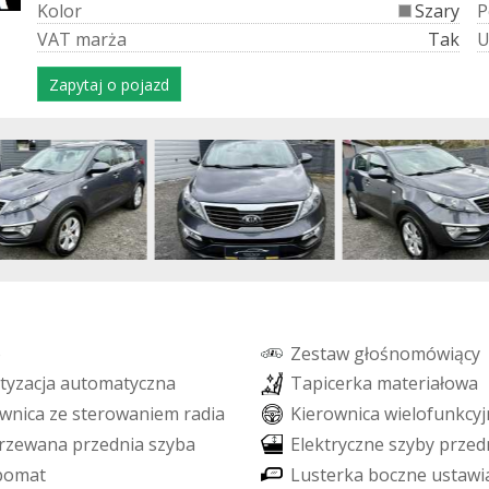
K
o
l
o
r
Szary
P
V
A
T
m
a
r
ż
a
Tak
Zapytaj o pojazd
o
Z
e
s
t
a
w
g
ł
o
ś
n
o
m
ó
w
i
ą
c
y
t
y
z
a
c
j
a
a
u
t
o
m
a
t
y
c
z
n
a
T
a
p
i
c
e
r
k
a
m
a
t
e
r
i
a
ł
o
w
a
w
n
i
c
a
z
e
s
t
e
r
o
w
a
n
i
e
m
r
a
d
i
a
K
i
e
r
o
w
n
i
c
a
w
i
e
l
o
f
u
n
k
c
y
j
r
z
e
w
a
n
a
p
r
z
e
d
n
i
a
s
z
y
b
a
E
l
e
k
t
r
y
c
z
n
e
s
z
y
b
y
p
r
z
e
d
p
o
m
a
t
L
u
s
t
e
r
k
a
b
o
c
z
n
e
u
s
t
a
w
i