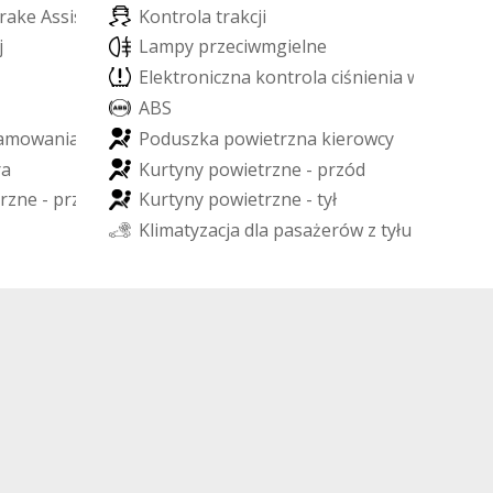
r
a
k
e
A
s
s
i
s
t
K
o
n
t
r
o
l
a
t
r
a
k
c
j
i
j
L
a
m
p
y
p
r
z
e
c
i
w
m
g
i
e
l
n
e
E
l
e
k
t
r
o
n
i
c
z
n
a
k
o
n
t
r
o
l
a
c
i
ś
n
i
e
n
i
a
w
o
p
o
n
a
c
A
B
S
a
m
o
w
a
n
i
a
P
o
d
u
s
z
k
a
p
o
w
i
e
t
r
z
n
a
k
i
e
r
o
w
c
y
r
a
K
u
r
t
y
n
y
p
o
w
i
e
t
r
z
n
e
-
p
r
z
ó
d
r
z
n
e
-
p
r
z
ó
d
K
u
r
t
y
n
y
p
o
w
i
e
t
r
z
n
e
-
t
y
ł
K
l
i
m
a
t
y
z
a
c
j
a
d
l
a
p
a
s
a
ż
e
r
ó
w
z
t
y
ł
u