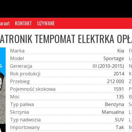
arant
KONTAKT
UŻYWANE
IMATRONIK TEMPOMAT ELEKTRKA OP
M
a
r
k
a
Kia
F
rta
M
o
d
e
l
Sportage
L
G
e
n
e
r
a
c
j
a
III (2010-2015)
R
o
k
p
r
o
d
u
k
c
j
i
2014
K
P
r
z
e
b
i
e
g
212 000
Z
P
o
j
e
m
n
o
ś
ć
s
k
o
k
o
w
a
1591
P
M
o
c
135
B
T
y
p
p
a
l
i
w
a
Benzyna
S
S
k
r
z
y
n
i
a
Manualna
L
T
y
p
n
a
d
w
o
z
i
a
SUV
L
I
m
p
o
r
t
o
w
a
n
y
Tak