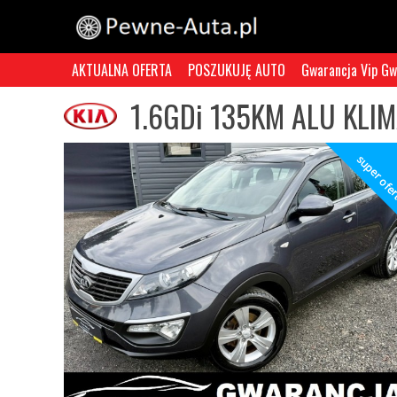
AKTUALNA OFERTA
POSZUKUJĘ AUTO
Gwarancja Vip Gw
1.6GDi 135KM ALU KL
super ofe