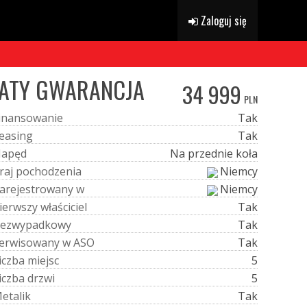
Zaloguj się
ŁATY GWARANCJA
34 999
PLN
i
n
a
n
s
o
w
a
n
i
e
Tak
e
a
s
i
n
g
Tak
N
a
p
ę
d
Na przednie koła
r
a
j
p
o
c
h
o
d
z
e
n
i
a
Niemcy
a
r
e
j
e
s
t
r
o
w
a
n
y
w
Niemcy
i
e
r
w
s
z
y
w
ł
a
ś
c
i
c
i
e
l
Tak
e
z
w
y
p
a
d
k
o
w
y
Tak
e
r
w
i
s
o
w
a
n
y
w
A
S
O
Tak
i
c
z
b
a
m
i
e
j
s
c
5
i
c
z
b
a
d
r
z
w
i
5
M
e
t
a
l
i
k
Tak