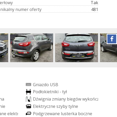
e
r
ł
o
w
y
Tak
U
n
i
k
a
l
n
y
n
u
m
e
r
o
f
e
r
t
y
481
G
n
i
a
z
d
o
U
S
B
P
o
d
ł
o
k
i
e
t
n
i
k
i
-
t
y
ł
n
a
D
ź
w
i
g
n
i
a
z
m
i
a
n
y
b
i
e
g
ó
w
w
y
k
o
ń
c
z
o
n
a
s
k
ó
r
n
i
e
E
l
e
k
t
r
y
c
z
n
e
s
z
y
b
y
t
y
l
n
e
a
n
e
e
l
e
k
t
r
y
c
z
n
i
e
P
o
d
g
r
z
e
w
a
n
e
l
u
s
t
e
r
k
a
b
o
c
z
n
e