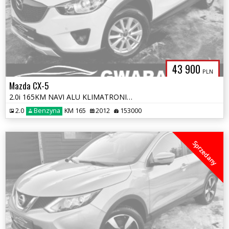
43 900
PLN
Mazda CX-5
2.0i 165KM NAVI ALU KLIMATRONIK BLIS 2xPDC Grz.Fotele OPŁATY GWARANCJA
2.0
Benzyna
KM 165
2012
153000
Sprzedany