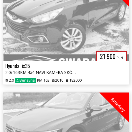
21 900
PLN
Hyundai ix35
2.0i 163KM 4x4 NAVI KAMERA SKÓRY ALU PDC 4xGrz.Fotele KeyFree PANORAMA
2.0
Benzyna
KM 163
2010
182000
Sprzedany