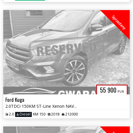
Sprzedany
55 900
PLN
Ford Kuga
2.0TDCi 150KM ST-Line Xenon NAVI LED SKÓRY Grz.Fotele+Kierownica OPŁAT
2.0
Diesel
KM 150
2018
212000