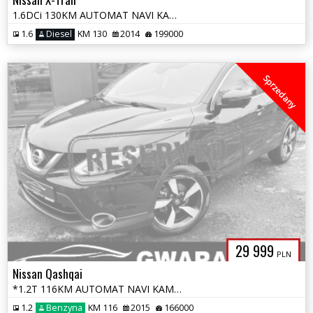
1.6DCi 130KM AUTOMAT NAVI KAMERY 360 PANORAMA SKÓRY GRZ.Fotele ALU LED
1.6
Diesel
KM 130
2014
199000
Sprzedany
29 999
PLN
Nissan Qashqai
*1.2T 116KM AUTOMAT NAVI KAMERY 360 PANORAMA LED ALU Grz.Fotele Radar*
1.2
Benzyna
KM 116
2015
166000