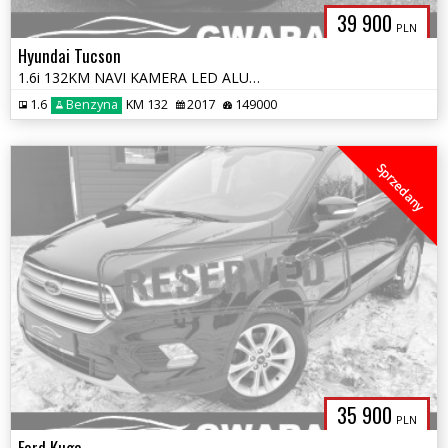
39 900
PLN
Hyundai Tucson
1.6i 132KM NAVI KAMERA LED ALU Grz.FOTELE KLIMATRONIK 2xPDC OPŁATY
1.6
Benzyna
KM 132
2017
149000
Sprzedany
35 900
PLN
Ford Kuga