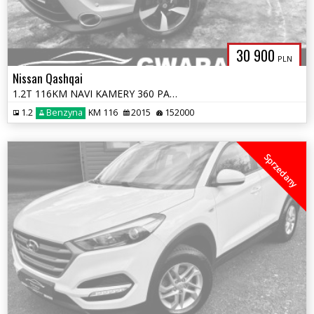
30 900
PLN
Nissan Qashqai
1.2T 116KM NAVI KAMERY 360 PANORAMA LED ALU 2xPDC Grz.Fotele Opłaty Gw
1.2
Benzyna
KM 116
2015
152000
Sprzedany