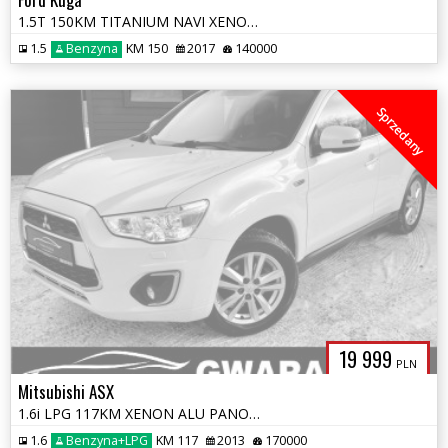
1.5T 150KM TITANIUM NAVI XENON SKÓRY El.Klapa Grz.Fotele+Kierownica PD
1.5
Benzyna
KM 150
2017
140000
Sprzedany
19 999
PLN
Mitsubishi ASX
1.6i LPG 117KM XENON ALU PANORAMA NAVI KAMERA PDC OPŁATY GWARANCJA
1.6
Benzyna+LPG
KM 117
2013
170000