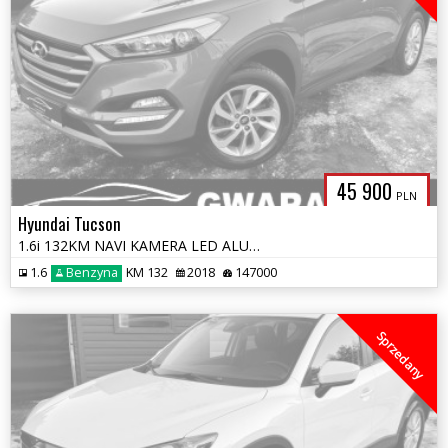
45 900
PLN
Hyundai Tucson
1.6i 132KM NAVI KAMERA LED ALU 2xPDC BLIS LineAssist Grz.KIEROWNICA
1.6
Benzyna
KM 132
2018
147000
Sprzedany