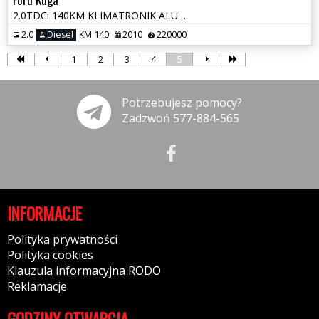
2.0TDCi 140KM KLIMATRONIK ALU 2xPDC TEMPOMAT GRZ.FOTELE OPŁATY SERWIS*
2.0
Diesel
KM 140
2010
220000
1
2
3
4
5
Potrzebujesz pomocy?
Zadzwoń 577-884-565
INFORMACJE
Polityka prywatności
Polityka cookies
Klauzula informacyjna RODO
Reklamacje
GODZINY OTWARCIA