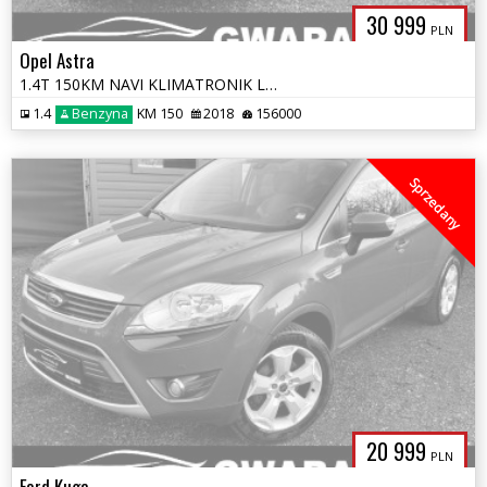
30 999
PLN
Opel Astra
1.4T 150KM NAVI KLIMATRONIK LED ALU 2xPDC Grz.Fotele+Kierownica Radar
1.4
Benzyna
KM 150
2018
156000
Sprzedany
20 999
PLN
Ford Kuga