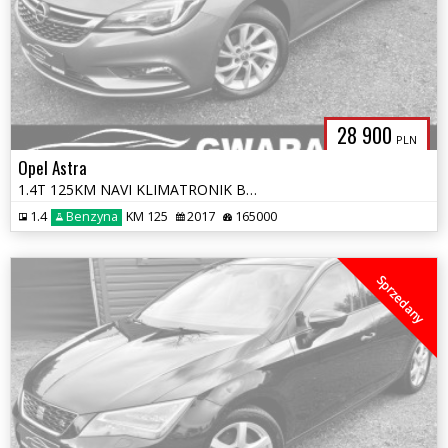
28 900
PLN
Opel Astra
1.4T 125KM NAVI KLIMATRONIK BLIS KAMERA 4xGrz.Fotele+Kierownica OPŁATY
1.4
Benzyna
KM 125
2017
165000
Sprzedany