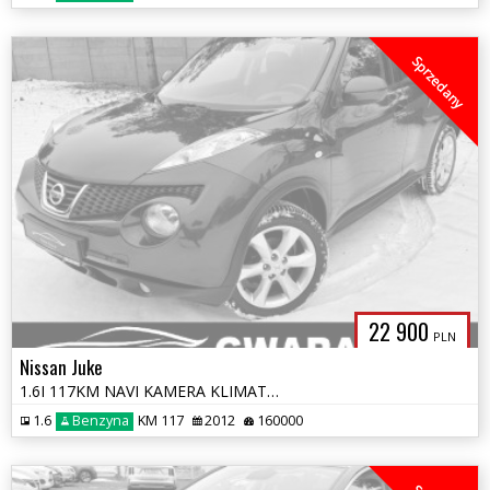
Sprzedany
22 900
PLN
Nissan Juke
1.6I 117KM NAVI KAMERA KLIMATRONIK PDC ALU OPŁATY SERWIS ASO GWARANCJA
1.6
Benzyna
KM 117
2012
160000