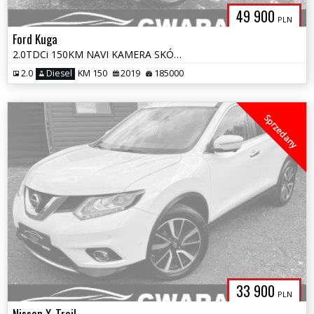
49 900
PLN
Ford Kuga
2.0TDCi 150KM NAVI KAMERA SKÓRA Bi-XENON ALU 2xPDC Grz.Fotele El.Klapa
2.0
Diesel
KM 150
2019
185000
Sprzedany
33 900
PLN
Nissan X-Trail