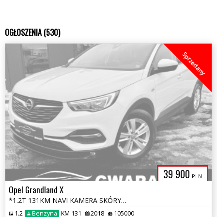
OGŁOSZENIA (530)
Sprzedany
39 900
PLN
Opel Grandland X
*1.2T 131KM NAVI KAMERA SKÓRY ALU 2xPDC LineAssist Opłaty GWARANCJA*
1.2
Benzyna
KM 131
2018
105000