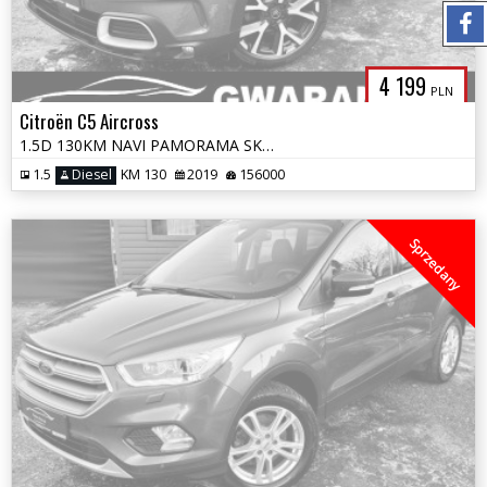
4 199
PLN
Citroën C5 Aircross
1.5D 130KM NAVI PAMORAMA SKÓRY LED KAMERA 360 BLIS ALU 2xPDC GRIP CONT
1.5
Diesel
KM 130
2019
156000
Sprzedany