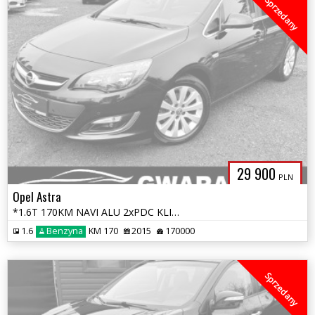
Sprzedany
29 900
PLN
Opel Astra
*1.6T 170KM NAVI ALU 2xPDC KLIMATRONIK Grz.Fotele Grz.Kierownica LED*
1.6
Benzyna
KM 170
2015
170000
Sprzedany