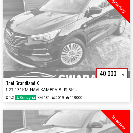
Sprzedany
40 000
PLN
Opel Grandland X
1.2T 131KM NAVI KAMERA BLIS SKÓRY 2xPDC KLIMATRONIK LED ALU LineAssist
1.2
Benzyna
KM 131
2019
119000
Sprzedany