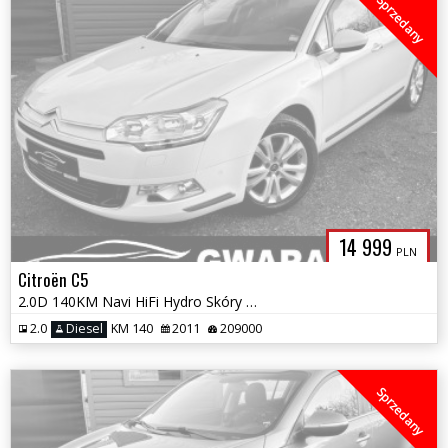
Sprzedany
14 999
PLN
Citroën C5
2.0D 140KM Navi HiFi Hydro Skóry Masaż LED Grz.Fotele 2xPDC El.Klapa A
2.0
Diesel
KM 140
2011
209000
Sprzedany