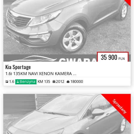
35 900
PLN
Kia Sportage
1.6i 135KM NAVI XENON KAMERA LED 2xPDC 4xGrz.FOTELE SERWIS KLIMATRONIK
1.6
Benzyna
KM 135
2012
180000
Sprzedany