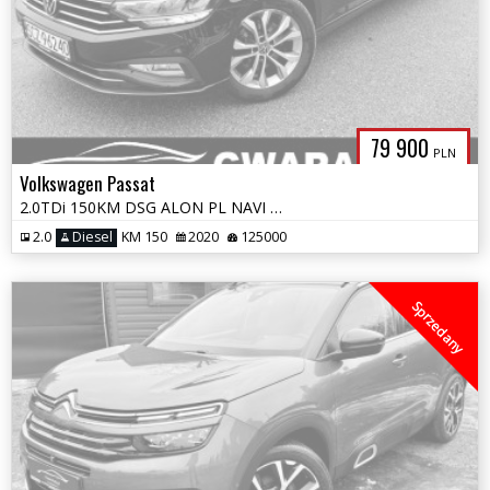
79 900
PLN
Volkswagen Passat
2.0TDi 150KM DSG ALON PL NAVI KAMERA 360 KLIMATRONIC 2xPDC Grz.Fotele
2.0
Diesel
KM 150
2020
125000
Sprzedany