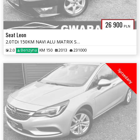
26 900
PLN
Seat Leon
2.0TDi 150KM NAVI ALU MATRIX SKÓRY 2xPDC LED Grz.Fotele Opłaty GW
2.0
Benzyna
KM 150
2013
231000
Sprzedany