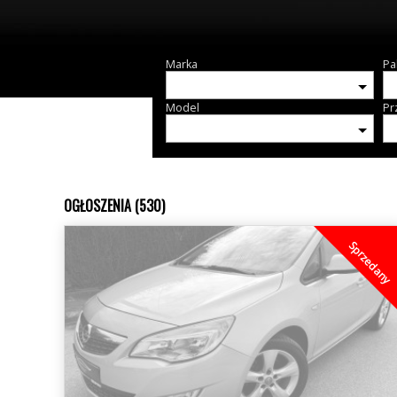
Marka
Pa
Model
Pr
OGŁOSZENIA (530)
Sprzedany