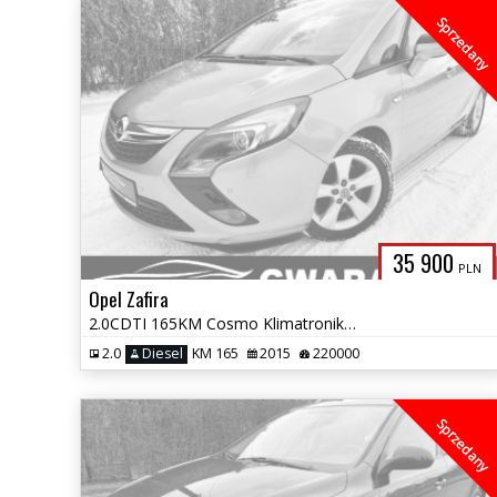
Sprzedany
35 900
PLN
Opel Zafira
2.0CDTI 165KM Cosmo Klimatronik ALU NAVI 2xPDC GRZ.FOTELE+KIEROWNICA O
2.0
Diesel
KM 165
2015
220000
Sprzedany