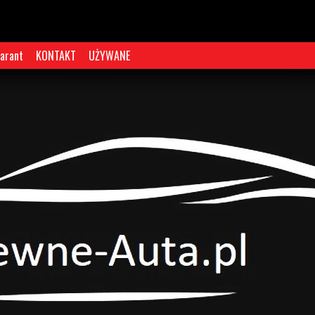
arant
KONTAKT
UŻYWANE