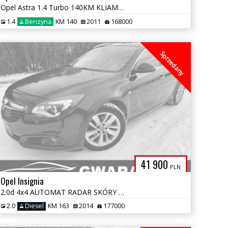
Opel Astra 1.4 Turbo 140KM KLIAMTRONIK NAVIGACJA OPŁATY GWARANCJA
1.4
Benzyna
KM 140
2011
168000
Sprzedany
41 900
PLN
Opel Insignia
2.0d 4x4 AUTOMAT RADAR SKÓRY NAVI BI-XENON EL.KLAPA KAMERA GRZ.FOTELE
2.0
Diesel
KM 163
2014
177000