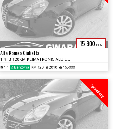
15 900
PLN
Alfa Romeo Giulietta
1.4TB 120KM KLIMATRONIC ALU LED SKÓRY PDC DNA OPŁATY GWARANCJA
1.4
Benzyna
KM 120
2010
165000
Sprzedany