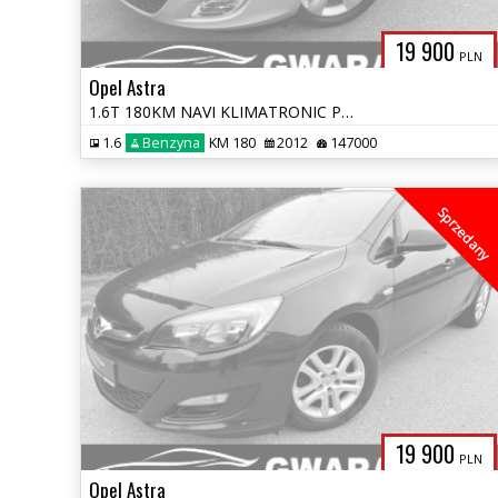
19 900
PLN
Opel Astra
1.6T 180KM NAVI KLIMATRONIC PDC GRZ.FOTELE TEMPOMAT ALU OPŁATY BEZWYPA
1.6
Benzyna
KM 180
2012
147000
Sprzedany
19 900
PLN
Opel Astra