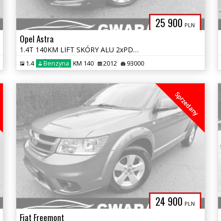
25 900
PLN
Opel Astra
1.4T 140KM LIFT SKÓRY ALU 2xPDC Grz.FOTELE+KIEROWNICA OPŁATY GWARANCJA
1.4
Benzyna
KM 140
2012
93000
Sprzedany
24 900
PLN
Fiat Freemont