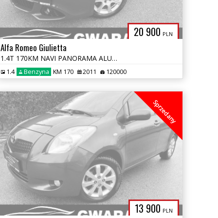
20 900
PLN
Alfa Romeo Giulietta
1.4T 170KM NAVI PANORAMA ALU PDC DNA LED OPŁATY GWARANCJA
1.4
Benzyna
KM 170
2011
120000
Sprzedany
13 900
PLN