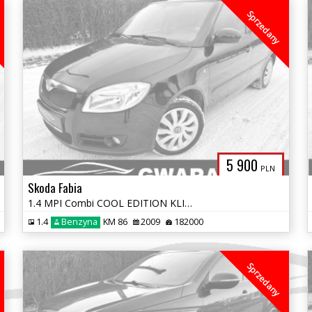
Sprzedany
5 900
PLN
Skoda Fabia
1.4 MPI Combi COOL EDITION KLIMATYZACJA 2xKOŁA OPŁATY GWARANCJA
1.4
Benzyna
KM 86
2009
182000
Sprzedany