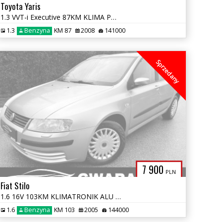
Toyota Yaris
1.3 VVT-i Executive 87KM KLIMA PDC ALU BEZWYPADKOWA OPŁACONA GWARANCJA
1.3
Benzyna
KM 87
2008
141000
Sprzedany
7 900
PLN
Fiat Stilo
1.6 16V 103KM KLIMATRONIK ALU PDC SERWIS WELUR OPŁATY GWARANCJA
1.6
Benzyna
KM 103
2005
144000