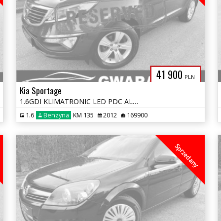
41 900
PLN
Kia Sportage
1.6GDI KLIMATRONIC LED PDC ALU 4xGRZ.FOTELE OPŁATY GWARANCJA
1.6
Benzyna
KM 135
2012
169900
Sprzedany