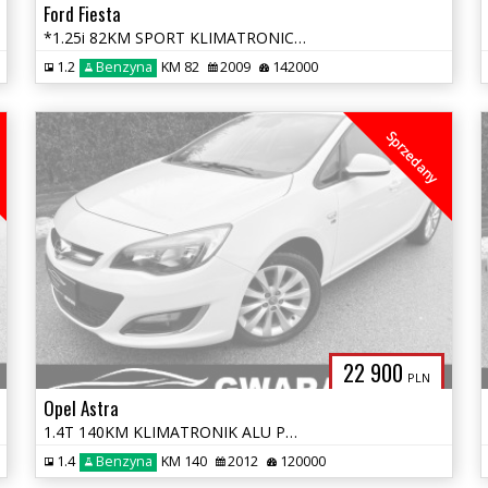
Ford Fiesta
*1.25i 82KM SPORT KLIMATRONIC ALU OPŁATY GWARANCJA*
1.2
Benzyna
KM 82
2009
142000
Sprzedany
22 900
PLN
Opel Astra
1.4T 140KM KLIMATRONIK ALU PDC SKÓRY GRZ.FOTELE I KIEROWNICA OPŁATY
1.4
Benzyna
KM 140
2012
120000