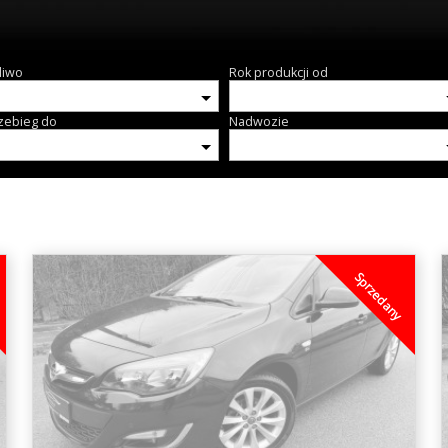
liwo
Rok produkcji od
zebieg do
Nadwozie
Sprzedany