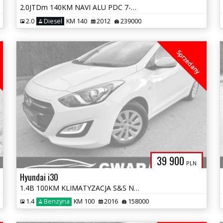
2.0JTDm 140KM NAVI ALU PDC 7-OSÓB KLIMATRONIK OPŁATY GWARANCJA
2.0
Diesel
KM 140
2012
239000
Sprzedany
39 900
PLN
Hyundai i30
1.4B 100KM KLIMATYZACJA S&S NOWY ROZRZĄD BEZWYPADKOWY LEDY OPŁATY
1.4
Benzyna
KM 100
2016
158000