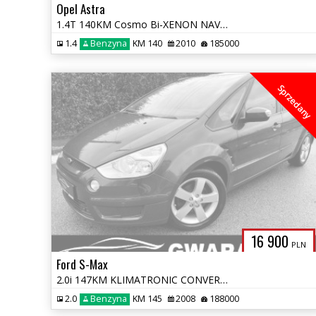
Opel Astra
1.4T 140KM Cosmo Bi-XENON NAVI ALU PDC GRZ.FOTELE OPŁATY GWARANCJA
1.4
Benzyna
KM 140
2010
185000
Sprzedany
16 900
PLN
Ford S-Max
2.0i 147KM KLIMATRONIC CONVERS TITANIUM 2xPDC GRZ.FOTELE 7 OSÓB GRZ.SZ
2.0
Benzyna
KM 145
2008
188000