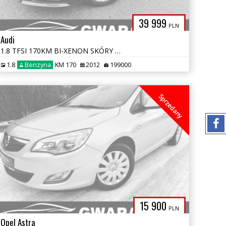
39 999
PLN
Audi
1.8 TFSI 170KM BI-XENON SKÓRY ALCANTARA NAVI ALU PDC OPŁATY SERWIS ASO
1.8
Benzyna
KM 170
2012
199000
Sprzedany
15 900
PLN
Opel Astra