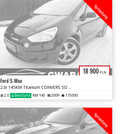
Sprzedany
18 900
PLN
Ford S-Max
2.0i 145KM Titanium CONVERS SONY 2xPDC ALU GRZ.FOTELE+SZYBA OPŁATY GWA
2.0
Benzyna
KM 145
2009
175000
Sprzedany