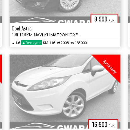
9 999
PLN
Opel Astra
1.6i 116KM NAVI KLIMATRONIC XENON PDC GRZ.FOTELE OPŁATY GWARANCJA
1.6
Benzyna
KM 116
2008
185000
Sprzedany
16 900
PLN