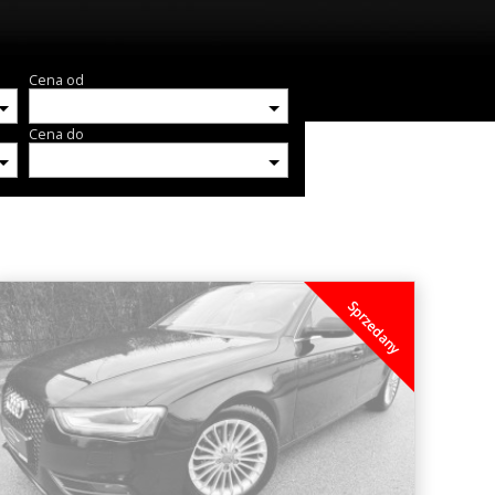
Cena od
Cena do
Sprzedany