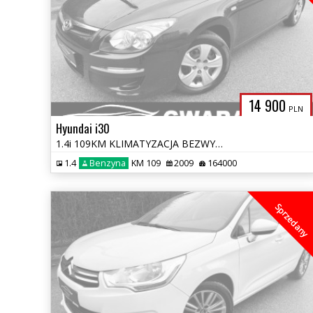
14 900
PLN
Hyundai i30
1.4i 109KM KLIMATYZACJA BEZWYPADKOWY SERWIS ASO OPŁACONY GWARANCJA
1.4
Benzyna
KM 109
2009
164000
Sprzedany