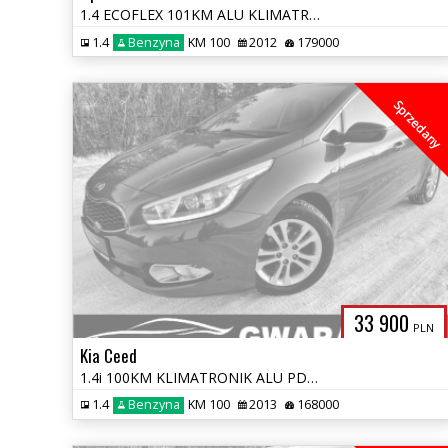
1.4 ECOFLEX 101KM ALU KLIMATRONIK BEZWYPADKOWA OŁACONA SERWIS ASO
1.4
Benzyna
KM 100
2012
179000
Sprzedany
33 900
PLN
Kia Ceed
1.4i 100KM KLIMATRONIK ALU PDC GRZ.FOTELE +KIEROWNICA LED OPŁATY GWARN
1.4
Benzyna
KM 100
2013
168000