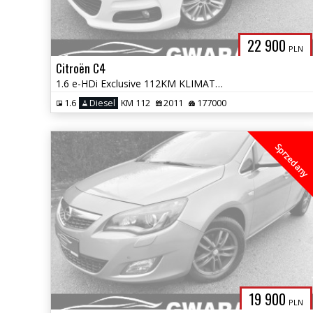
22 900
PLN
Citroën C4
1.6 e-HDi Exclusive 112KM KLIMATRONIC ALU PDC GRZ.FOTELE OPŁATY GWARAN
1.6
Diesel
KM 112
2011
177000
Sprzedany
19 900
PLN