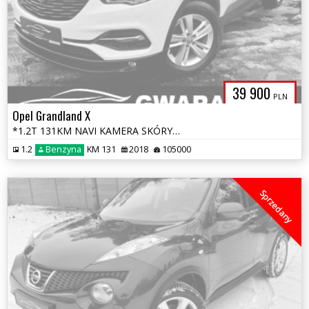
39 900
PLN
Opel Grandland X
*1.2T 131KM NAVI KAMERA SKÓRY ALU 2xPDC LineAssist Opłaty GWARANCJA*
1.2
Benzyna
KM 131
2018
105000
Sprzedany