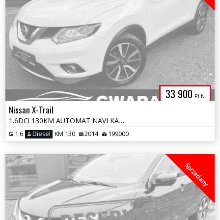
33 900
PLN
Nissan X-Trail
1.6DCi 130KM AUTOMAT NAVI KAMERY 360 PANORAMA SKÓRY GRZ.Fotele ALU LED
1.6
Diesel
KM 130
2014
199000
Sprzedany