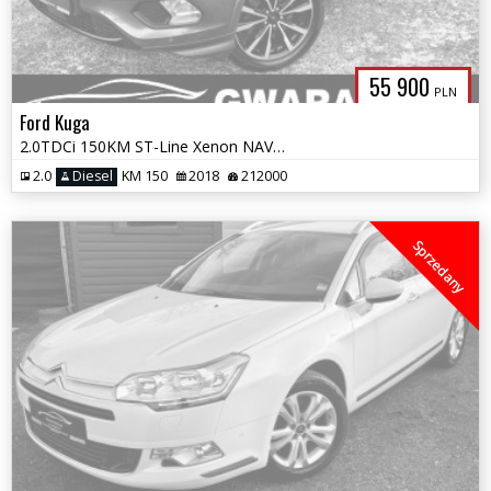
55 900
PLN
Ford Kuga
2.0TDCi 150KM ST-Line Xenon NAVI LED SKÓRY Grz.Fotele+Kierownica OPŁAT
2.0
Diesel
KM 150
2018
212000
Sprzedany