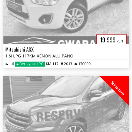
19 999
PLN
Mitsubishi ASX
1.6i LPG 117KM XENON ALU PANORAMA NAVI KAMERA PDC OPŁATY GWARANCJA
1.6
Benzyna+LPG
KM 117
2013
170000
Sprzedany