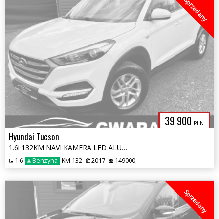
Sprzedany
39 900
PLN
Hyundai Tucson
1.6i 132KM NAVI KAMERA LED ALU Grz.FOTELE KLIMATRONIK 2xPDC OPŁATY
1.6
Benzyna
KM 132
2017
149000
Sprzedany