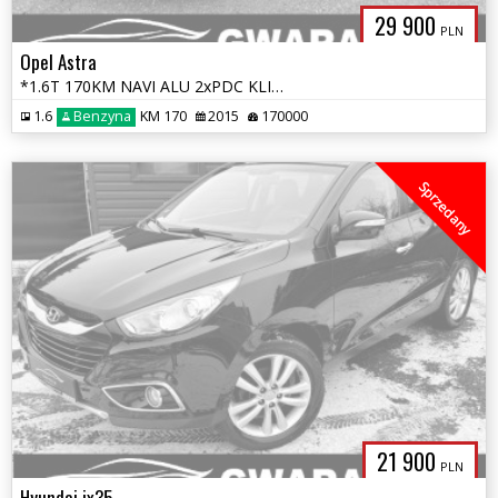
29 900
PLN
Opel Astra
*1.6T 170KM NAVI ALU 2xPDC KLIMATRONIK Grz.Fotele Grz.Kierownica LED*
1.6
Benzyna
KM 170
2015
170000
Sprzedany
21 900
PLN
Hyundai ix35