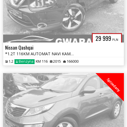
29 999
PLN
Nissan Qashqai
*1.2T 116KM AUTOMAT NAVI KAMERY 360 PANORAMA LED ALU Grz.Fotele Radar*
1.2
Benzyna
KM 116
2015
166000
Sprzedany