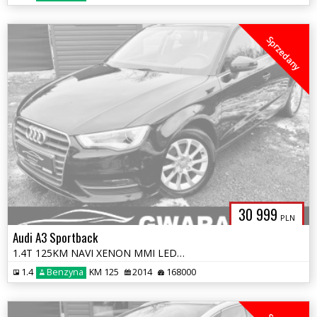
Sprzedany
30 999
PLN
Audi A3 Sportback
1.4T 125KM NAVI XENON MMI LED ALU Grz.FOTELE 2xPDC OPŁATY GWARANCJA
1.4
Benzyna
KM 125
2014
168000