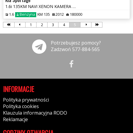
1.6i 135KM NAVI XENON KAMERA LED 2xPDC 4xGrz.FOTELE SERWIS KLIMATRONIK
1.6
Benzyna
KM 135
2012
180000
1
2
3
4
5
Potrzebujesz pomocy?
Zadzwoń 577-884-565
INFORMACJE
Polityka prywatności
Polityka cookies
Klauzula informacyjna RODO
Reklamacje
GODZINY OTWARCIA