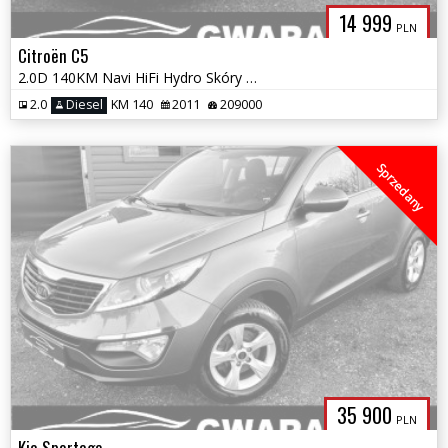
14 999
PLN
Citroën C5
2.0D 140KM Navi HiFi Hydro Skóry Masaż LED Grz.Fotele 2xPDC El.Klapa A
2.0
Diesel
KM 140
2011
209000
Sprzedany
35 900
PLN
Kia Sportage