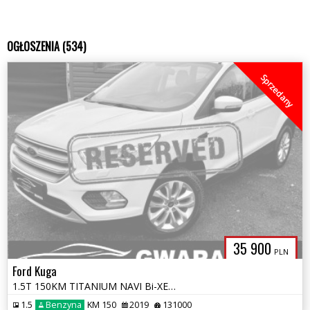
OGŁOSZENIA (534)
Sprzedany
35 900
PLN
Ford Kuga
1.5T 150KM TITANIUM NAVI Bi-XENON LED 2xPDC Grz.Fotele+Kierownica
1.5
Benzyna
KM 150
2019
131000