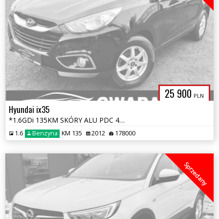
25 900
PLN
Hyundai ix35
*1.6GDi 135KM SKÓRY ALU PDC 4xGrz.Fotele Tempomat Opłaty Gwarancja*
1.6
Benzyna
KM 135
2012
178000
Sprzedany