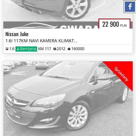
22 900
PLN
Nissan Juke
1.6I 117KM NAVI KAMERA KLIMATRONIK PDC ALU OPŁATY SERWIS ASO GWARANCJA
1.6
Benzyna
KM 117
2012
160000
Sprzedany