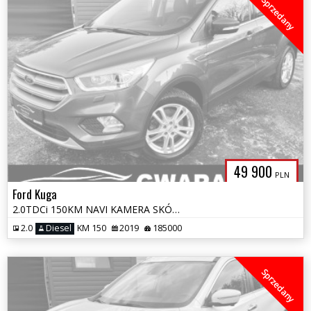
Sprzedany
49 900
PLN
Ford Kuga
2.0TDCi 150KM NAVI KAMERA SKÓRA Bi-XENON ALU 2xPDC Grz.Fotele El.Klapa
2.0
Diesel
KM 150
2019
185000
Sprzedany