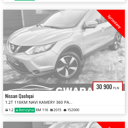
Sprzedany
30 900
PLN
Nissan Qashqai
1.2T 116KM NAVI KAMERY 360 PANORAMA LED ALU 2xPDC Grz.Fotele Opłaty Gw
1.2
Benzyna
KM 116
2015
152000