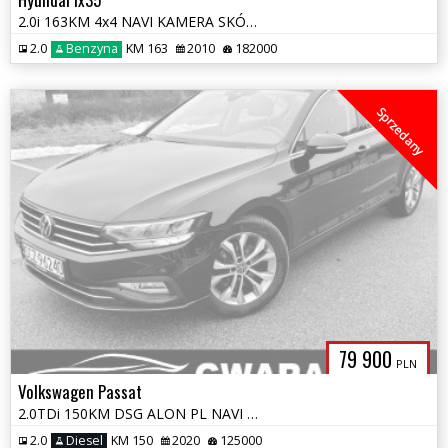
2.0i 163KM 4x4 NAVI KAMERA SKÓRY ALU PDC 4xGrz.Fotele KeyFree PANORAMA
2.0
Benzyna
KM 163
2010
182000
Sprzedany
79 900
PLN
Volkswagen Passat
2.0TDi 150KM DSG ALON PL NAVI KAMERA 360 KLIMATRONIC 2xPDC Grz.Fotele
2.0
Diesel
KM 150
2020
125000