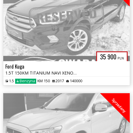
35 900
PLN
Ford Kuga
1.5T 150KM TITANIUM NAVI XENON SKÓRY El.Klapa Grz.Fotele+Kierownica PD
1.5
Benzyna
KM 150
2017
140000
Sprzedany