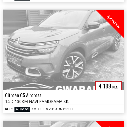
Sprzedany
4 199
PLN
Citroën C5 Aircross
1.5D 130KM NAVI PAMORAMA SKÓRY LED KAMERA 360 BLIS ALU 2xPDC GRIP CONT
1.5
Diesel
KM 130
2019
156000