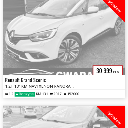
Sprzedany
30 999
PLN
Renault Grand Scenic
1.2T 131KM NAVI XENON PANORAMA SKÓRY MASAŻE HUD Grz.Fotele BOSE 2xPDC
1.2
Benzyna
KM 131
2017
152000
Sprzedany