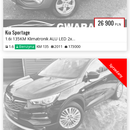
26 900
PLN
Kia Sportage
1.6i 135KM Klimatronik ALU LED 2xPDC 4xGrz.FOTELE ALU Opłaty Gwarancja
1.6
Benzyna
KM 135
2011
173000
Sprzedany