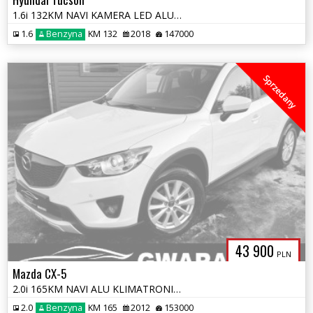
1.6i 132KM NAVI KAMERA LED ALU 2xPDC BLIS LineAssist Grz.KIEROWNICA
1.6
Benzyna
KM 132
2018
147000
Sprzedany
43 900
PLN
Mazda CX-5
2.0i 165KM NAVI ALU KLIMATRONIK BLIS 2xPDC Grz.Fotele OPŁATY GWARANCJA
2.0
Benzyna
KM 165
2012
153000