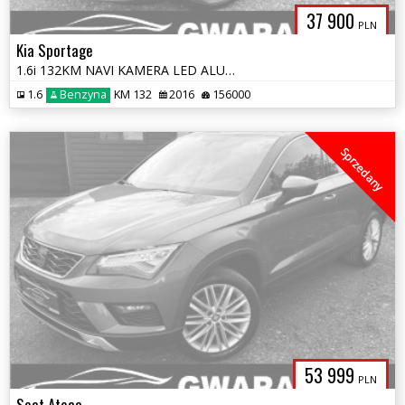
37 900
PLN
Kia Sportage
1.6i 132KM NAVI KAMERA LED ALU 2xPDC 4xGRZ.FOTELE+KIEROWNICA LineAssis
1.6
Benzyna
KM 132
2016
156000
Sprzedany
53 999
PLN
Seat Ateca