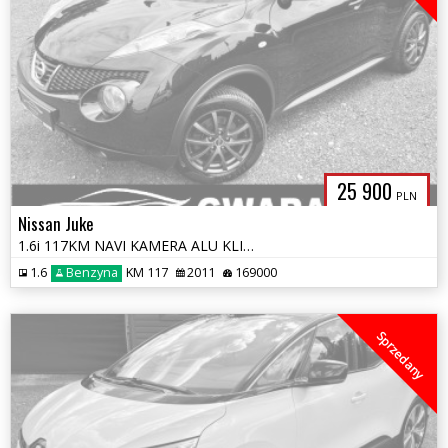
25 900
PLN
Nissan Juke
1.6i 117KM NAVI KAMERA ALU KLIMATRONIC WELUR OPŁATY GWARANCJA
1.6
Benzyna
KM 117
2011
169000
Sprzedany