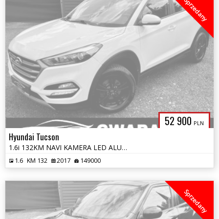
Sprzedany
52 900
PLN
Hyundai Tucson
1.6i 132KM NAVI KAMERA LED ALU Grz.FOTELE KLIMATRONIK 2xPDC OPŁATY
1.6
KM 132
2017
149000
Sprzedany