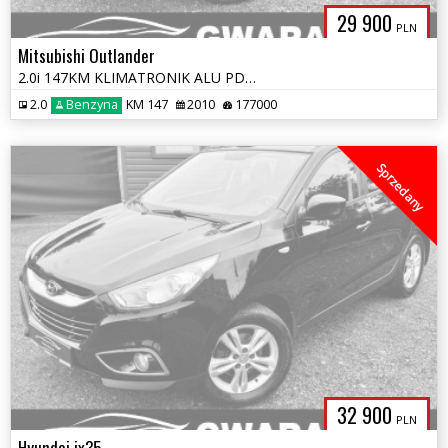
29 900
PLN
Mitsubishi Outlander
2.0i 147KM KLIMATRONIK ALU PDC SKÓRY ALCANTARA LIFT OPŁATY GWARANCJA
2.0
Benzyna
KM 147
2010
177000
Sprzedany
32 900
PLN
Hyundai ix35