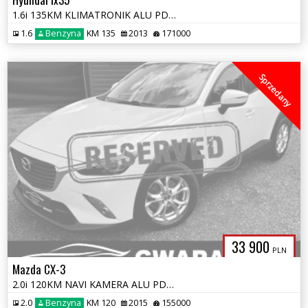
1.6i 135KM KLIMATRONIK ALU PDC TEMAPOMAT 4xGRZ.FOTELE OPŁATY GWARANCJA
1.6
Benzyna
KM 135
2013
171000
Sprzedany
33 900
PLN
Mazda CX-3
2.0i 120KM NAVI KAMERA ALU PDC RADAR KLIMATRONIC Grz.FOTELE OPŁATY GWA
2.0
Benzyna
KM 120
2015
155000