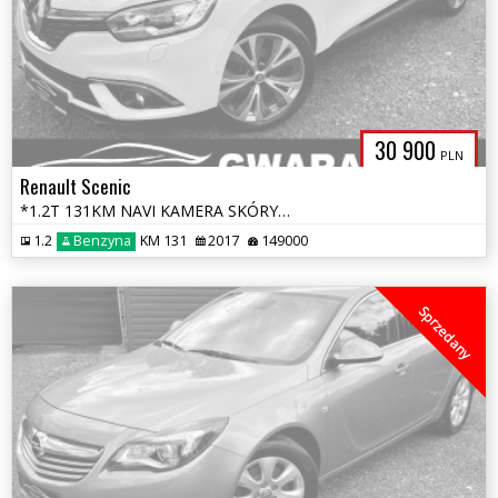
30 900
PLN
Renault Scenic
*1.2T 131KM NAVI KAMERA SKÓRY BLIS 2xPDC LED ALU MASAŻ XENON VIRTUAL*
1.2
Benzyna
KM 131
2017
149000
Sprzedany