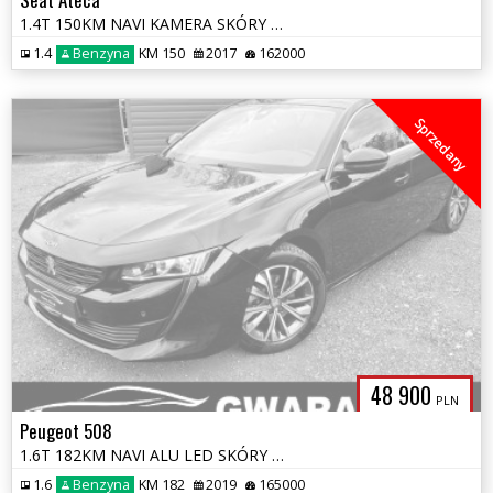
1.4T 150KM NAVI KAMERA SKÓRY ALU LED MATRIX GRZ.FOTELE RADAR OPŁATY
1.4
Benzyna
KM 150
2017
162000
Sprzedany
48 900
PLN
Peugeot 508
1.6T 182KM NAVI ALU LED SKÓRY KAMERA 360 BLIS VIRTUAL AUTOMAT KeyFree
1.6
Benzyna
KM 182
2019
165000