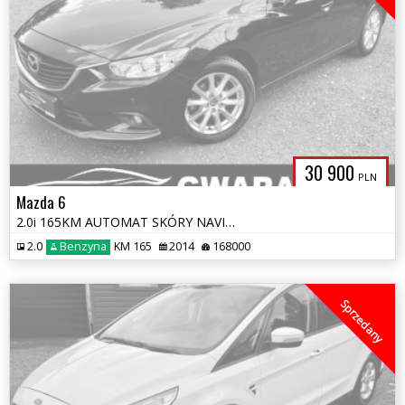
30 900
PLN
Mazda 6
2.0i 165KM AUTOMAT SKÓRY NAVI ALU 2xPDC BLIS RADAR TEMPOMAT OPŁATY GWA
2.0
Benzyna
KM 165
2014
168000
Sprzedany