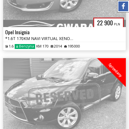
22 900
PLN
Opel Insignia
*1.6T 170KM NAVI VIRTUAL XENON LED ALU PDC KLIMATRONIC Grz.Fotele Opł*
1.6
Benzyna
KM 170
2014
195000
Sprzedany