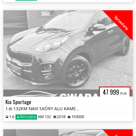
Sprzedany
47 999
PLN
Kia Sportage
1.6i 132KM NAVI SKÓRY ALU KAMERA 4xGrz.Fotele BLIS JBL KeyFree LED ACL
1.6
Benzyna
KM 132
2018
150000