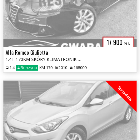
17 900
PLN
Alfa Romeo Giulietta
1.4T 170KM SKÓRY KLIMATRONIK ALU LED PDC CHROM DNA OPŁATY GWARANCJA
1.4
Benzyna
KM 170
2010
168000
Sprzedany