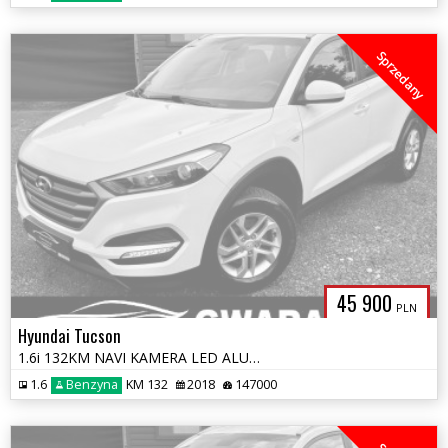
Sprzedany
45 900
PLN
Hyundai Tucson
1.6i 132KM NAVI KAMERA LED ALU Grz.FOTELE KLIMATRONIK 2xPDC OPŁATY
1.6
Benzyna
KM 132
2018
147000