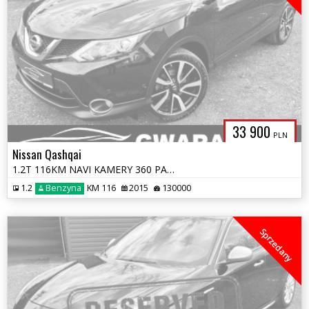
33 900
PLN
Nissan Qashqai
1.2T 116KM NAVI KAMERY 360 PANORAMA LED ALU 2xPDC Grz.Fotele SKÓRA PDC
1.2
Benzyna
KM 116
2015
130000
Sprzedany