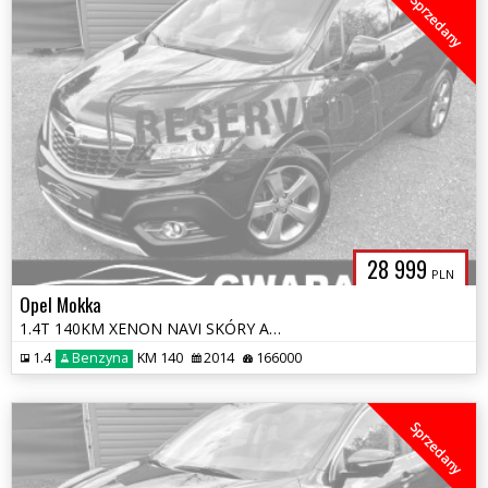
Sprzedany
28 999
PLN
Opel Mokka
1.4T 140KM XENON NAVI SKÓRY ALU KAMERA 2xPDC Grz.Fotele+Kierownica LED
1.4
Benzyna
KM 140
2014
166000
Sprzedany