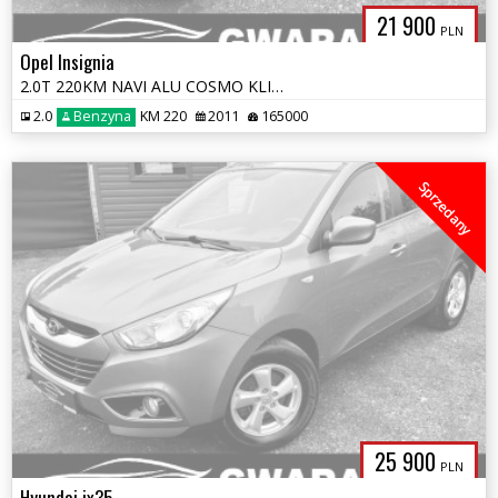
21 900
PLN
Opel Insignia
2.0T 220KM NAVI ALU COSMO KLIMATRONIK PDC GRZ.FOTELE XENON LED OPŁATY
2.0
Benzyna
KM 220
2011
165000
Sprzedany
25 900
PLN
Hyundai ix35