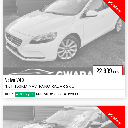
Sprzedany
22 999
PLN
Volvo V40
1.6T 150KM NAVI PANO RADAR SKÓRY 2xPDC BLIS XENON ALU LED KeyFree Line
1.6
Benzyna
KM 150
2012
155000
Sprzedany