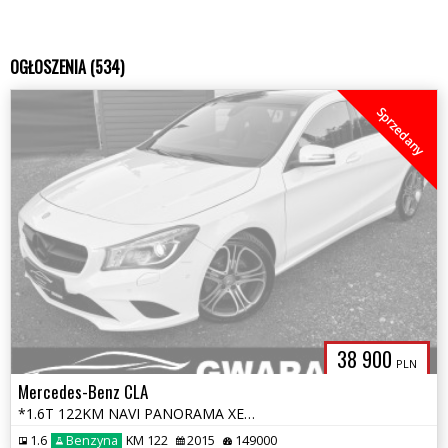
OGŁOSZENIA (534)
Sprzedany
38 900
PLN
Mercedes-Benz CLA
*1.6T 122KM NAVI PANORAMA XENON LED SKÓRY 2xPDC Grz.FOTELE ALU OPŁATY*
1.6
Benzyna
KM 122
2015
149000