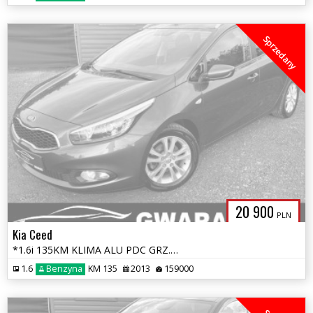
Sprzedany
20 900
PLN
Kia Ceed
*1.6i 135KM KLIMA ALU PDC GRZ.FOTELE+KIEROWNICA LED OPŁATY GWARANCJA**
1.6
Benzyna
KM 135
2013
159000