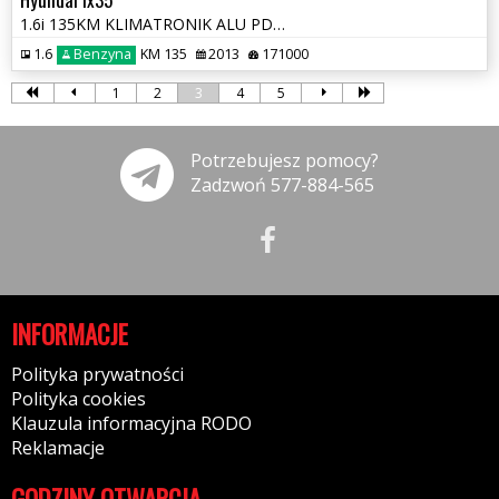
1.6i 135KM KLIMATRONIK ALU PDC TEMAPOMAT OPŁATY GWARANCJA
1.6
Benzyna
KM 135
2013
171000
1
2
3
4
5
Potrzebujesz pomocy?
Zadzwoń 577-884-565
INFORMACJE
Polityka prywatności
Polityka cookies
Klauzula informacyjna RODO
Reklamacje
GODZINY OTWARCIA