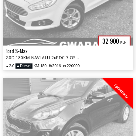
32 900
PLN
Ford S-Max
2.0D 180KM NAVI ALU 2xPDC 7-OSÓB GRZ.FOTELE CONVERS EL.FOTELE SONY OPŁ
2.0
Diesel
KM 180
2016
220000
Sprzedany