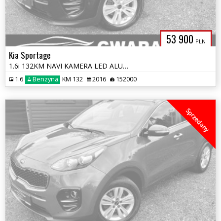
53 900
PLN
Kia Sportage
1.6i 132KM NAVI KAMERA LED ALU 2xPDC GRZ.FOTELE LineAssist CHROM OPŁA
1.6
Benzyna
KM 132
2016
152000
Sprzedany