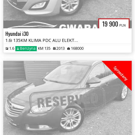
19 900
PLN
Hyundai i30
1.6i 135KM KLIMA PDC ALU ELEKTRYKA LED OPŁATY TEMAPOMAT GWARANCJA
1.6
Benzyna
KM 135
2013
168000
Sprzedany