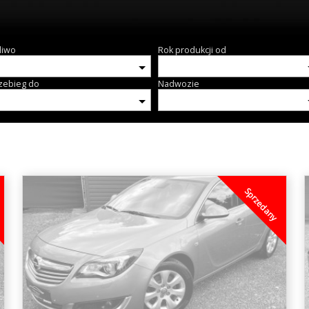
liwo
Rok produkcji od
zebieg do
Nadwozie
Sprzedany