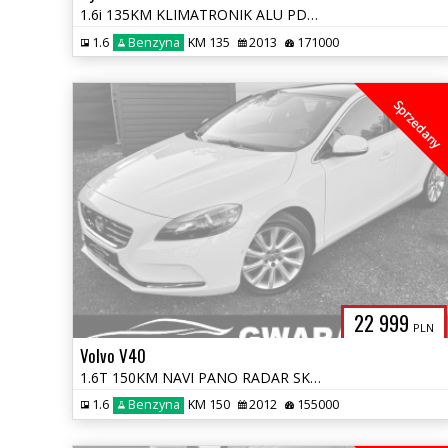
1.6i 135KM KLIMATRONIK ALU PDC TEMAPOMAT 4xGRZ.FOTELE OPŁATY GWARANCJA
1.6
Benzyna
KM 135
2013
171000
Sprzedany
22 999
PLN
Volvo V40
1.6T 150KM NAVI PANO RADAR SKÓRY 2xPDC BLIS XENON ALU LED KeyFree Line
1.6
Benzyna
KM 150
2012
155000