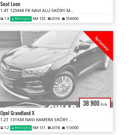
Seat Leon
1.4T 125KM FR NAVI ALU SKÓRY MATRIX 2xPDC Grz.FOTELE CARPLAY OPŁATY GW
1.4
Benzyna
KM 125
2016
156000
Sprzedany
38 900
PLN
Opel Grandland X
1.2T 131KM NAVI KAMERA SKÓRY BLIS 2xPDC LED ALU RADAR OPŁATY GWARANCJA
1.2
Benzyna
KM 131
2018
113000