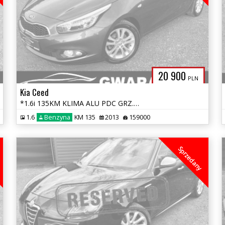
20 900
PLN
Kia Ceed
*1.6i 135KM KLIMA ALU PDC GRZ.FOTELE+KIEROWNICA LED OPŁATY GWARANCJA**
1.6
Benzyna
KM 135
2013
159000
Sprzedany