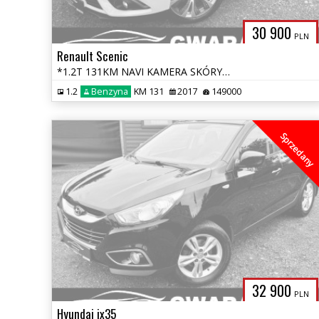
30 900
PLN
Renault Scenic
*1.2T 131KM NAVI KAMERA SKÓRY BLIS 2xPDC LED ALU MASAŻ XENON VIRTUAL*
1.2
Benzyna
KM 131
2017
149000
Sprzedany
32 900
PLN
Hyundai ix35