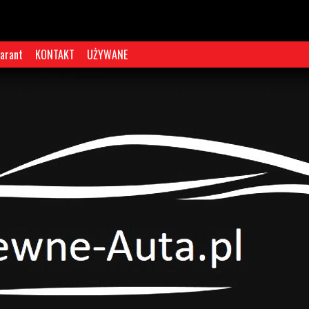
arant
KONTAKT
UŻYWANE