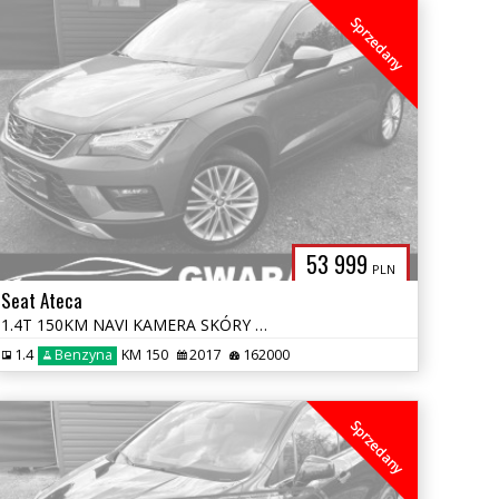
Sprzedany
53 999
PLN
Seat Ateca
1.4T 150KM NAVI KAMERA SKÓRY ALU LED MATRIX GRZ.FOTELE RADAR OPŁATY
1.4
Benzyna
KM 150
2017
162000
Sprzedany