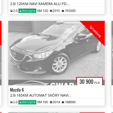
2.0i 120KM NAVI KAMERA ALU PDC RADAR KLIMATRONIC Grz.FOTELE OPŁATY GWA
2.0
Benzyna
KM 120
2015
155000
Sprzedany
30 900
PLN
Mazda 6
2.0i 165KM AUTOMAT SKÓRY NAVI ALU 2xPDC BLIS RADAR TEMPOMAT OPŁATY GWA
2.0
Benzyna
KM 165
2014
168000