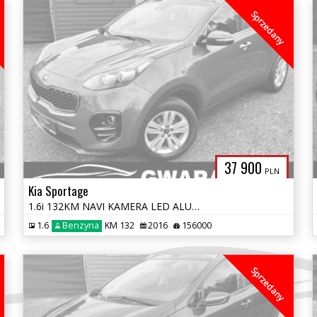
Sprzedany
37 900
PLN
Kia Sportage
1.6i 132KM NAVI KAMERA LED ALU 2xPDC 4xGRZ.FOTELE+KIEROWNICA LineAssis
1.6
Benzyna
KM 132
2016
156000
Sprzedany