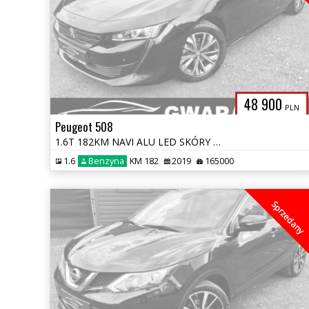
48 900
PLN
Peugeot 508
1.6T 182KM NAVI ALU LED SKÓRY KAMERA 360 BLIS VIRTUAL AUTOMAT KeyFree
1.6
Benzyna
KM 182
2019
165000
Sprzedany