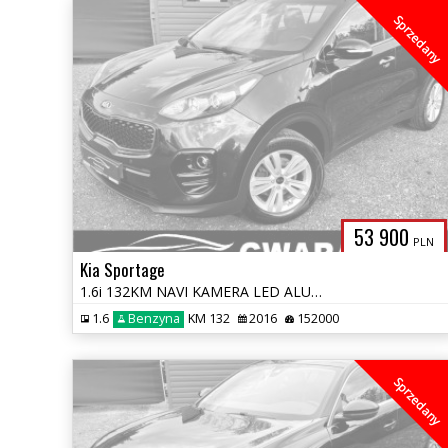
Sprzedany
53 900
PLN
Kia Sportage
1.6i 132KM NAVI KAMERA LED ALU 2xPDC GRZ.FOTELE LineAssist CHROM OPŁA
1.6
Benzyna
KM 132
2016
152000
Sprzedany