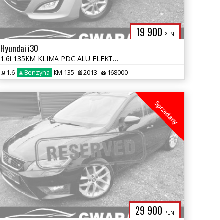
19 900
PLN
Hyundai i30
1.6i 135KM KLIMA PDC ALU ELEKTRYKA LED OPŁATY TEMAPOMAT GWARANCJA
1.6
Benzyna
KM 135
2013
168000
Sprzedany
29 900
PLN