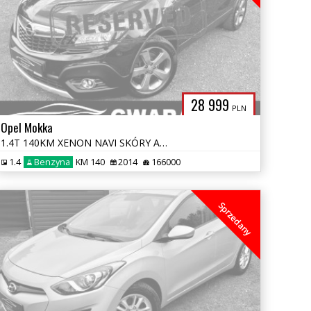
28 999
PLN
Opel Mokka
1.4T 140KM XENON NAVI SKÓRY ALU KAMERA 2xPDC Grz.Fotele+Kierownica LED
1.4
Benzyna
KM 140
2014
166000
Sprzedany