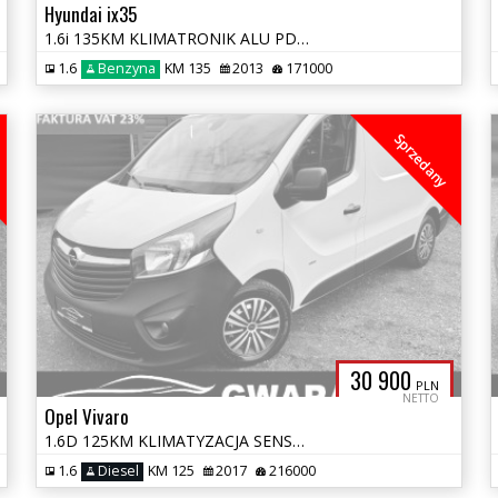
Hyundai ix35
1.6i 135KM KLIMATRONIK ALU PDC TEMAPOMAT OPŁATY GWARANCJA
1.6
Benzyna
KM 135
2013
171000
Sprzedany
30 900
PLN
NETTO
Opel Vivaro
1.6D 125KM KLIMATYZACJA SENSORY 2xKOŁA OPŁACONY SERWIS ASO FV-23% GWAR
1.6
Diesel
KM 125
2017
216000