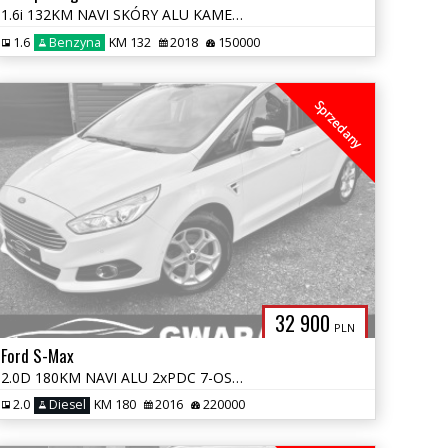
1.6i 132KM NAVI SKÓRY ALU KAMERA 4xGrz.Fotele BLIS JBL KeyFree LED ACL
1.6
Benzyna
KM 132
2018
150000
Sprzedany
32 900
PLN
Ford S-Max
2.0D 180KM NAVI ALU 2xPDC 7-OSÓB GRZ.FOTELE CONVERS EL.FOTELE SONY OPŁ
2.0
Diesel
KM 180
2016
220000