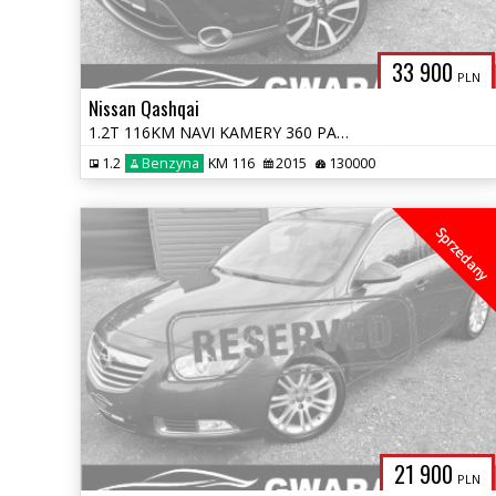
33 900
PLN
Nissan Qashqai
1.2T 116KM NAVI KAMERY 360 PANORAMA LED ALU 2xPDC Grz.Fotele SKÓRA PDC
1.2
Benzyna
KM 116
2015
130000
Sprzedany
21 900
PLN