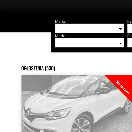
Marka
Pa
Model
Pr
OGŁOSZENIA (530)
Sprzedany