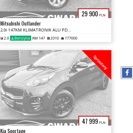
29 900
PLN
Mitsubishi Outlander
2.0i 147KM KLIMATRONIK ALU PDC SKÓRY ALCANTARA LIFT OPŁATY GWARANCJA
2.0
Benzyna
KM 147
2010
177000
Sprzedany
47 999
PLN
Kia Sportage