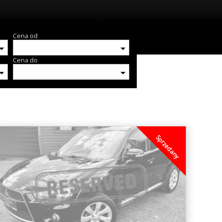
Cena od
Cena do
Sprzedany