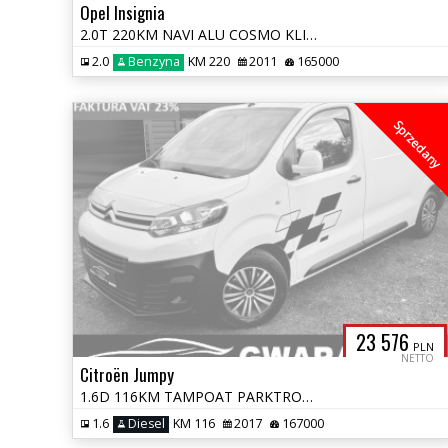
Opel Insignia
2.0T 220KM NAVI ALU COSMO KLIMATRONIK PDC GRZ.FOTELE XENON LED OPŁATY
2.0
Benzyna
KM 220
2011
165000
Sprzedany
23 576
PLN
NETTO
Citroën Jumpy
1.6D 116KM TAMPOAT PARKTRONIK SERIS ASO HAK OPŁATY FV23% GWARANCJA
1.6
Diesel
KM 116
2017
167000