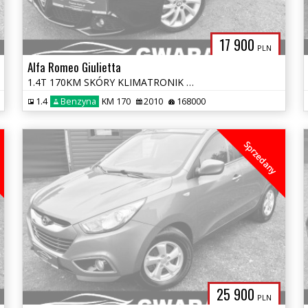
17 900
PLN
Alfa Romeo Giulietta
1.4T 170KM SKÓRY KLIMATRONIK ALU LED PDC CHROM DNA OPŁATY GWARANCJA
1.4
Benzyna
KM 170
2010
168000
Sprzedany
25 900
PLN