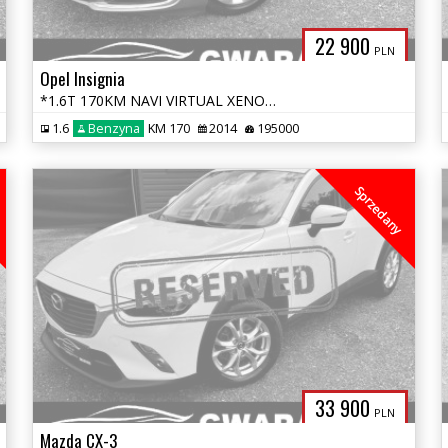
22 900
PLN
Opel Insignia
*1.6T 170KM NAVI VIRTUAL XENON LED ALU PDC KLIMATRONIC Grz.Fotele Opł*
1.6
Benzyna
KM 170
2014
195000
Sprzedany
33 900
PLN
Mazda CX-3